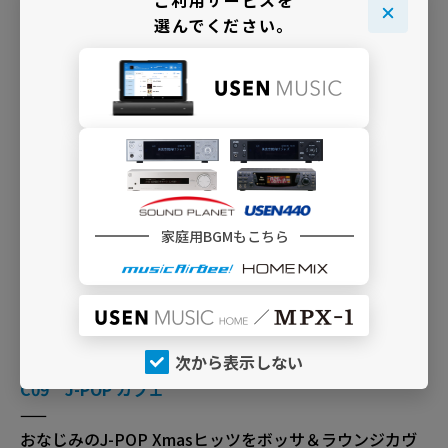
ご利用サービスを
ラード
選んでください。
放送期間：12月1日～12月26日午前4:00
C28 ラヴソング J-POP （ミドル～アップ）
——
恋人達に届ける、明るい雰囲気のJ-POPのXmasラブソ
ング
放送期間：12月1日～12月26日午前4:00
家庭用BGMもこちら
I02 GIRLS J-POP
——
女性ヴォーカルによるキュート&ハートフルなXmasソン
グを
放送期間：12月1日～12月26日午前4:00
次から表示しない
C09 J-POP カフェ
——
おなじみのJ-POP Xmasヒッツをボッサ＆ラウンジカヴ