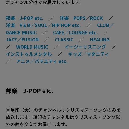
定ジャンル分けでお届けしています。
邦楽 J-POP etc.
／
洋楽 POPS／ROCK
／
洋楽 R＆B／SOUL／HIP HOP etc.
／
CLUB／
DANCE MUSIC
／
CAFE／LOUNGE etc.
／
JAZZ／FUSION
／
CLASSIC
／
HEALING
／
WORLD MUSIC
／
イージーリスニング
／
インストゥルメンタル
／
キッズ／マタニティ
／
アニメ／バラエティ etc.
邦楽 J-POP etc.
※星印（★）のチャンネルはクリスマス・ソングのみを
放送します。無印のチャンネルはクリスマス・ソング以
外の曲を交えてお届けします。