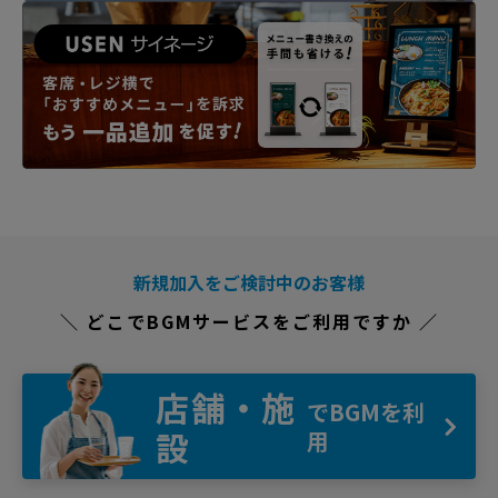
新規加入をご検討中のお客様
＼ どこでBGMサービスをご利用ですか ／
店舗・施
でBGMを利
設
用