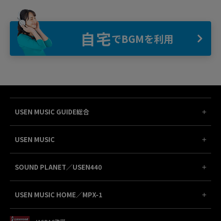
自宅
でBGMを利用
USEN MUSIC GUIDE総合
USEN MUSIC
SOUND PLANET／USEN440
USEN MUSIC HOME／MPX-1