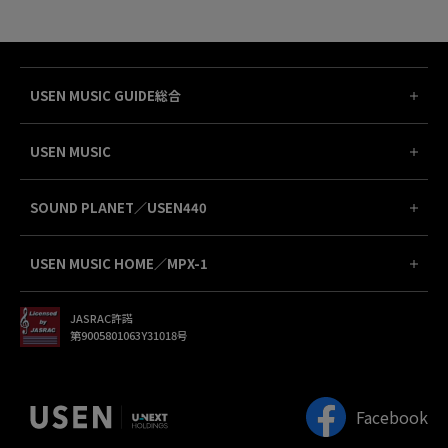
USEN MUSIC GUIDE総合
USEN MUSIC
SOUND PLANET／USEN440
USEN MUSIC HOME／MPX-1
JASRAC許諾
第9005801063Y31018号
Facebook