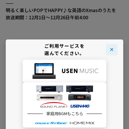
——
明るく楽しいPOPでHAPPY♪な英語のXmasのうたを
放送期間：12月1日～12月26日午前4:00
ご利用サービスを
「クリスマスBGMセレクション2024」TOPページへ戻る
選んでください。
INFO
家庭用BGMもこちら