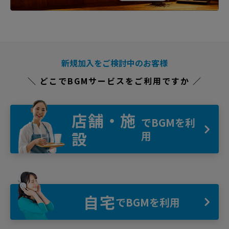
新規加入をご検討中のお客様
＼ どこでBGMサービスをご利用ですか ／
店舗・施
でBGMを利
設
用
自宅
でBGMを利用