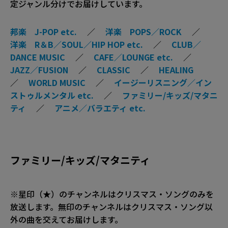
定ジャンル分けでお届けしています。
邦楽 J-POP etc.
／
洋楽 POPS／ROCK
／
洋楽 R＆B／SOUL／HIP HOP etc.
／
CLUB／
DANCE MUSIC
／
CAFE／LOUNGE etc.
／
JAZZ／FUSION
／
CLASSIC
／
HEALING
／
WORLD MUSIC
／
イージーリスニング／イン
ストゥルメンタル etc.
／
ファミリー/キッズ/マタニ
ティ
／
アニメ／バラエティ etc.
ファミリー/キッズ/マタニティ
※星印（★）のチャンネルはクリスマス・ソングのみを
放送します。無印のチャンネルはクリスマス・ソング以
外の曲を交えてお届けします。