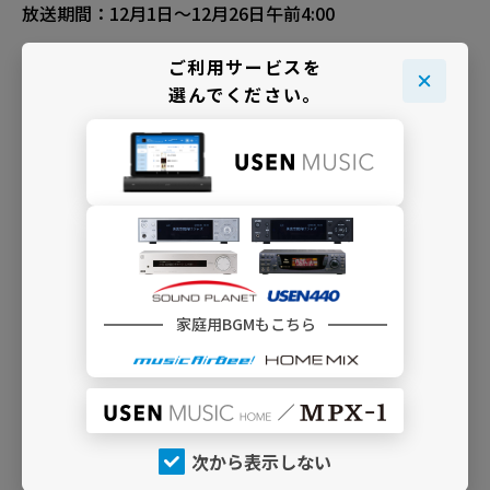
放送期間：12月1日～12月26日午前4:00
ご利用サービスを
★｜K12 季節／催事用 5 [ブラス・アンサンブル・クリ
選んでください。
スマス]
——
金管楽器が奏でる華やかで神々しい響きの定番Xmas
放送期間：12月1日～12月26日午前4:00
B60 オペラ／声楽曲
——
聖歌隊によるキャロルをはじめ、クリスマスのための声
楽作品を
家庭用BGMもこちら
放送期間：12月1日～12月26日午前4:00
「クリスマスBGMセレクション2023」TOPページへ戻る
次から表示しない