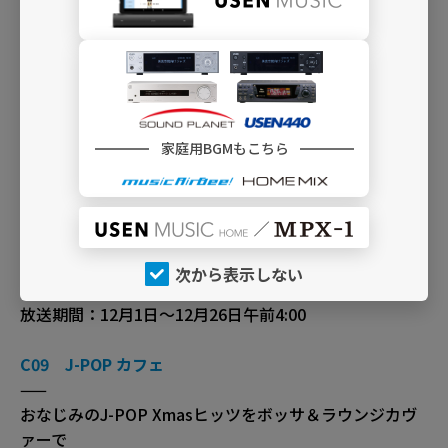
放送期間：12月1日〜12月26日午前4:00
C28 ラヴソング J-POP （ミドル～アップ）
——
恋人達に届ける、明るい雰囲気のJ-POPのXmasラブソ
ング
家庭用BGMもこちら
放送期間：12月1日〜12月26日午前4:00
I02 GIRLS J-POP
——
女性ヴォーカルによるキュート&ハートフルなXmasソン
次から表示しない
グを
放送期間：12月1日〜12月26日午前4:00
C09 J-POP カフェ
——
おなじみのJ-POP Xmasヒッツをボッサ＆ラウンジカヴ
ァーで