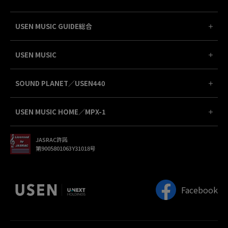
USEN MUSIC GUIDE総合
USEN MUSIC
SOUND PLANET／USEN440
USEN MUSIC HOME／MPX-1
JASRAC許諾
第9005801063Y31018号
Facebook