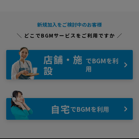
新規加入をご検討中のお客様
＼ どこでBGMサービスをご利用ですか ／
店舗・施
でBGMを利
設
用
自宅
でBGMを利用