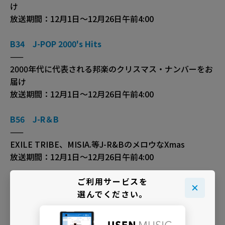
け
放送期間：12月1日〜12月26日午前4:00
B34 J-POP 2000's Hits
——
2000年代に代表される邦楽のクリスマス・ナンバーをお
届け
放送期間：12月1日〜12月26日午前4:00
B56 J-R＆B
——
EXILE TRIBE、MISIA.等J-R&BのメロウなXmas
放送期間：12月1日〜12月26日午前4:00
ご利用サービスを
C12 ラヴバラード J-POP
選んでください。
——
恋人達に贈るロマンティックでスウィートな邦楽Xmasバ
ラード