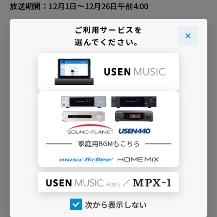
放送期間：12月1日〜12月26日午前4:00
ご利用サービスを
★｜K12 季節／催事用 5 [ブラス・アンサンブル・クリ
選んでください。
スマス]
——
金管楽器が奏でる華やかで神々しい響きの定番Xmas
放送期間：12月1日〜12月26日午前4:00
B60 オペラ／声楽曲
——
聖歌隊によるキャロルをはじめ、クリスマスのための声
楽作品を
家庭用BGMもこちら
放送期間：12月1日〜12月26日午前4:00
「クリスマスBGMセレクション2022」TOPページへ戻る
次から表示しない