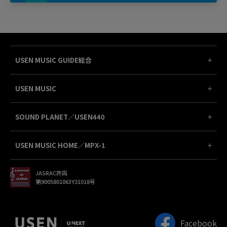
USEN MUSIC GUIDE総合
USEN MUSIC
SOUND PLANET／USEN440
USEN MUSIC HOME／MPX-1
JASRAC許諾
第9005801063Y31018号
Facebook