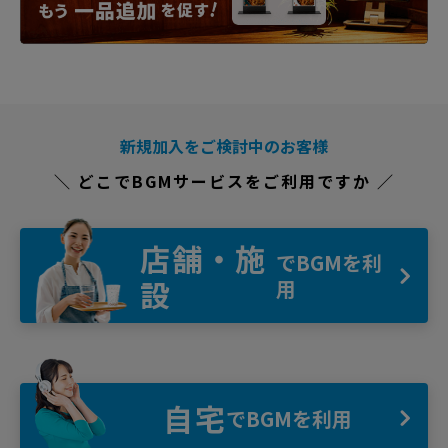
新規加入をご検討中のお客様
＼ どこでBGMサービスをご利用ですか ／
店舗・施
でBGMを利
設
用
自宅
でBGMを利用