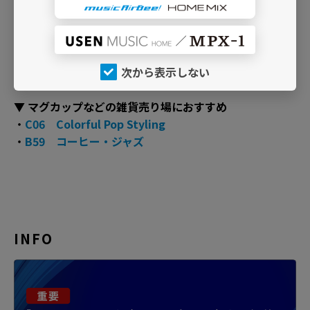
▼ 財布、腕時計売り場におすすめ
・
C07 Organic Soul
・
I13 Electro Swing ～パーティータイム～
次から表示しない
▼ マグカップなどの雑貨売り場におすすめ
・
C06 Colorful Pop Styling
・
B59 コーヒー・ジャズ
INFO