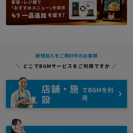
新規加入をご検討中のお客様
＼ どこでBGMサービスをご利用ですか ／
店舗・施
でBGMを利
設
用