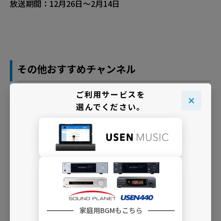
放送期間：12月26日～2月14日
その他おすすめチャンネル
ご利用サービスを
各シチュエーションでおすすめするチャンネルをご紹介
選んでください。
します。
▼ お洒売り場におすすめ
・
C11 ラヴバラード 洋楽
・
C05 soft jazz
▼ チョコレート、お菓子売り場におすすめ
・
I02 GIRLS J-POP
家庭用BGMもこちら
・
C02 GIRLS POP