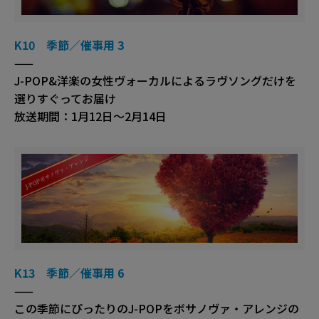
K10 季節／催事用 3
——
J-POP&洋楽の女性ヴォーカルによるラヴソングだけを
選りすぐってお届け
放送期間：1月12日～2月14日
K13 季節／催事用 6
——
この季節にぴったりのJ-POPをボサノヴァ・アレンジの