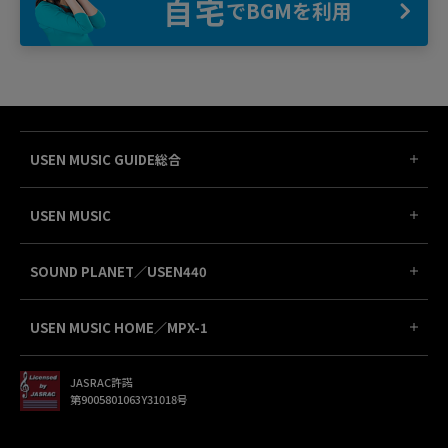
自宅
でBGMを利用
USEN MUSIC GUIDE総合
USEN MUSIC
SOUND PLANET／USEN440
USEN MUSIC HOME／MPX-1
JASRAC許諾
第9005801063Y31018号