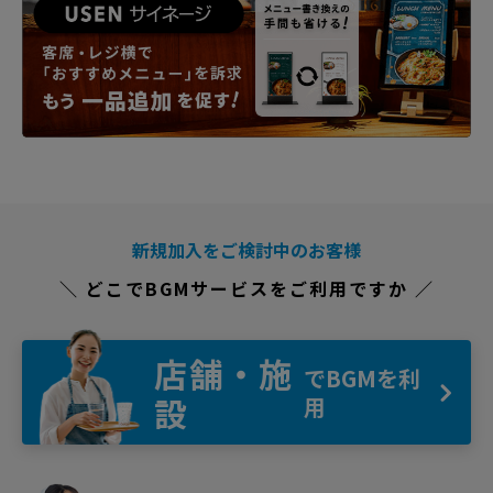
新規加入をご検討中のお客様
＼ どこでBGMサービスをご利用ですか ／
店舗・施
でBGMを利
設
用