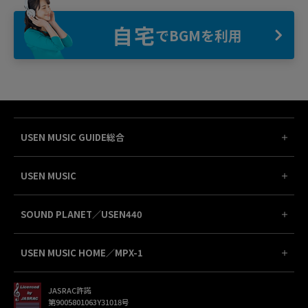
自宅
でBGMを利用
USEN MUSIC GUIDE総合
USEN MUSIC
SOUND PLANET／USEN440
USEN MUSIC HOME／MPX-1
JASRAC許諾
第9005801063Y31018号