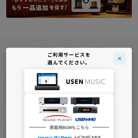
新規加入をご検討中のお客様
ご利用サービスを
＼ どこでBGMサービスをご利用ですか ／
選んでください。
店舗・施
でBGMを利
設
用
家庭用BGMもこちら
自宅
でBGMを利用