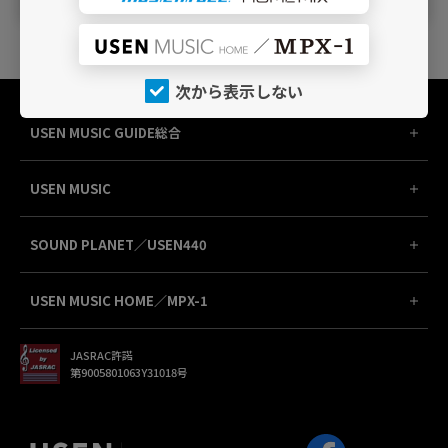
次から表示しない
USEN MUSIC GUIDE総合
USEN MUSIC
SOUND PLANET／USEN440
USEN MUSIC HOME／MPX-1
JASRAC許諾
第9005801063Y31018号