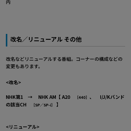
内
改名／リニューアル その他
改名などリニューアルする番組。コーナーの構成などの
変更もあります。
<改名>
NHK第1 → NHK AM【 A20
、 I/J/Kバンド
［440］
の該当CH
】
［SP／SP-i］
<リニューアル>