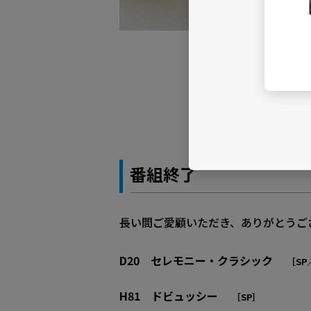
番組終了
長い間ご愛顧いただき、ありがとうご
D20 セレモニー・クラシック
［SP
H81 ドビュッシー
［SP］