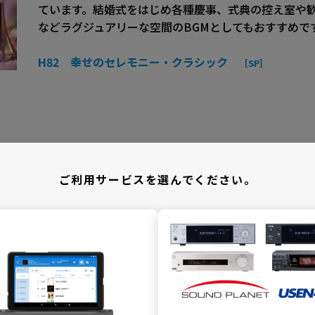
ています。結婚式をはじめ各種慶事、式典の控え室や
などラグジュアリーな空間のBGMとしてもおすすめで
H82 幸せのセレモニー・クラシック
［SP］
ご利用サービスを選んでください。
人々の心に寄り添う
弔事向けクラシックBGM
斎場やセレモニーホールなど、故人を偲ぶ場にふさわ
送では、小編成の室内楽や器楽作品、ピアノ独奏作品
やかな楽曲だけを厳選。心の安らぎをもたらすような
セレモニーを美しく彩ります。