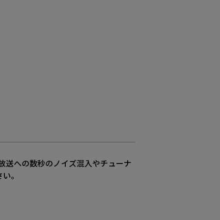
放送への数秒のノイズ混入やチューナ
さい。