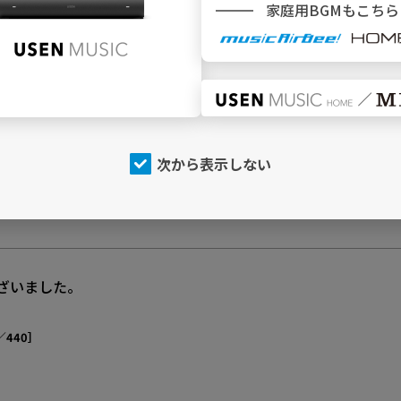
D20 哀悼のセレモニー・クラシック
家庭用BGMもこちら
［SP／440］
次から表示しない
ざいました。
／440］