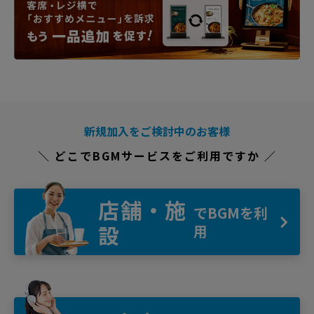
新規加入をご検討中のお客様
＼ どこでBGMサービスをご利用ですか ／
店舗・施
でBGMを利
設
用