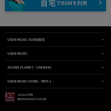
自宅
でBGMを利用
USEN MUSIC GUIDE総合
USEN MUSIC
SOUND PLANET／USEN440
USEN MUSIC HOME／MPX-1
JASRAC許諾
第9005801063Y31018号