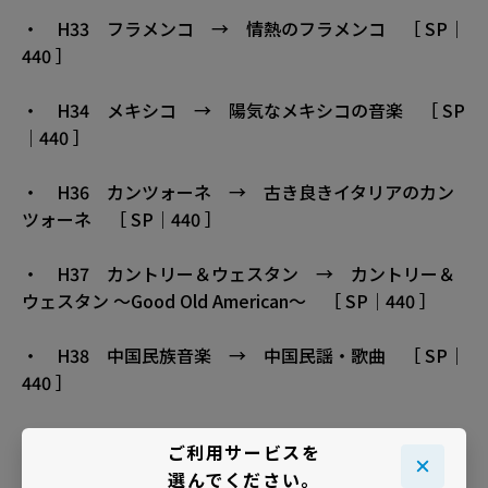
・ H33 フラメンコ → 情熱のフラメンコ ［ SP｜
440 ］
・ H34 メキシコ → 陽気なメキシコの音楽 ［ SP
｜440 ］
・ H36 カンツォーネ → 古き良きイタリアのカン
ツォーネ ［ SP｜440 ］
・ H37 カントリー＆ウェスタン → カントリー＆
ウェスタン 〜Good Old American〜 ［ SP｜440 ］
・ H38 中国民族音楽 → 中国民謡・歌曲 ［ SP｜
440 ］
・ H77 ジプシー・スウィング → ジプシー・スウ
ご利用サービスを
ィング （レトロ空間） ［ SP ］
選んでください。