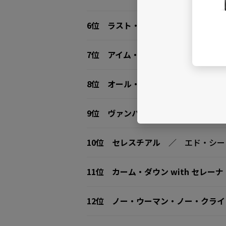
6位
ラスト・ナイト
／ モーガン・
7位
アイム・グッド（ブルー）
／ 
8位
オール・マイ・ライフ feat. J.
9位
ヴァンパイア
／ オリヴィア・
10位
セレスチアル
／ エド・シー
11位
カーム・ダウン with セレー
12位
ノー・ウーマン・ノー・クライ