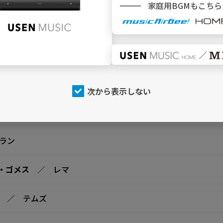
家庭用BGMもこちら
ウォレン
デヴィッド・ゲッタ＆ビービー・レクサ
コール
／ リル・ダーク
次から表示しない
ロドリゴ
ラン
ナ・ゴメス
／ レマ
／ テムズ