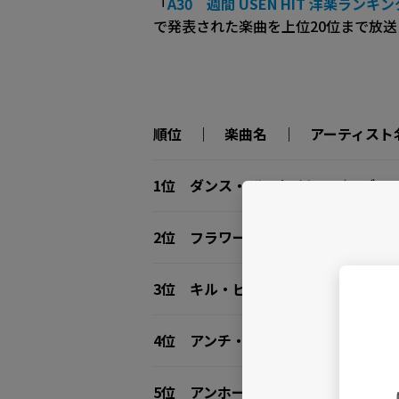
「
A30 週間 USEN HIT 洋楽ランキン
で発表された楽曲を上位20位まで放
順位 ｜ 楽曲名 ｜ アーティスト
1位
ダンス・ザ・ナイト
／ デュア
2位
フラワーズ
／ マイリー・サ
3位
キル・ビル
／ シザ
4位
アンチ・ヒーロー
／ テイラー
5位
アンホーリー feat. キム・ペト