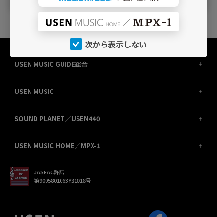
次から表示しない
USEN MUSIC GUIDE総合
USEN MUSIC
SOUND PLANET／USEN440
USEN MUSIC HOME／MPX-1
JASRAC許諾
第9005801063Y31018号