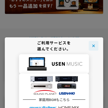
新規加入をご検討中のお客様
ご利用サービスを
＼ どこでBGMサービスをご利用ですか ／
選んでください。
店舗・施
でBGMを利
設
用
家庭用BGMもこちら
自宅
でBGMを利用