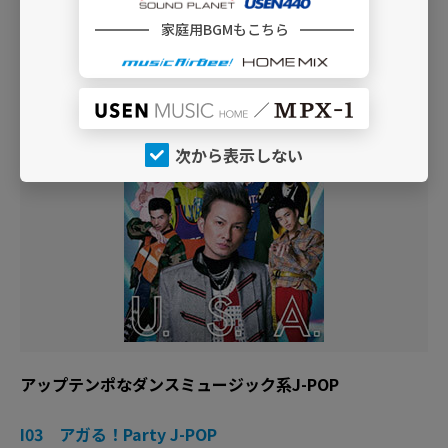
家庭用BGMもこちら
“Kawaii”空間を演出する、エレクトロでポップなBGM
C48 Kawaii エレクトロ・ポップ
次から表示しない
アップテンポなダンスミュージック系J-POP
I03 アガる！Party J-POP