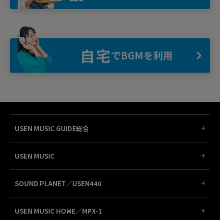
自宅
でBGMを利用
USEN MUSIC GUIDE総合
USEN MUSIC
SOUND PLANET／USEN440
USEN MUSIC HOME／MPX-1