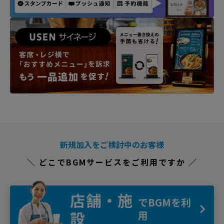
新規加入をご検討中のお客様
＼ どこでBGMサービスをご利用ですか ／
店舗・施
でBGMを利
設
用