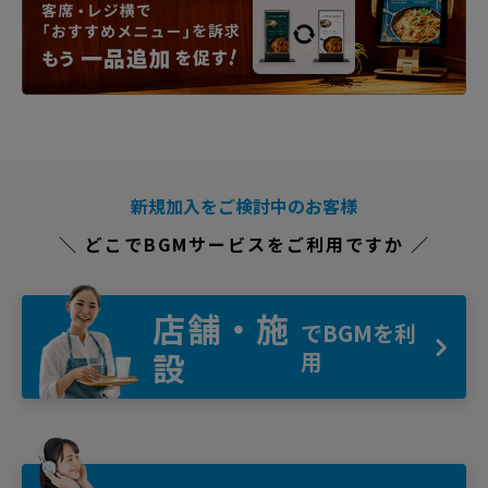
新規加入をご検討中のお客様
＼ どこでBGMサービスをご利用ですか ／
店舗・施
でBGMを利
設
用