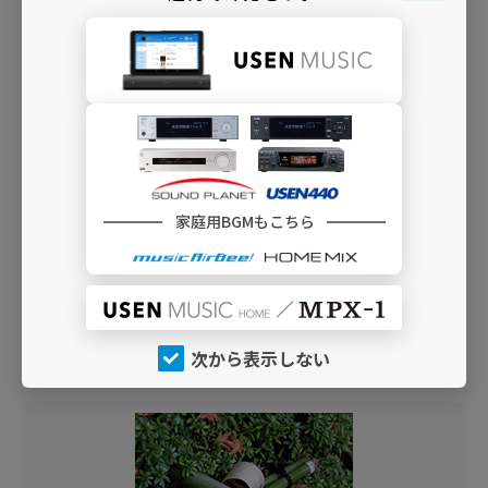
家庭用BGMもこちら
D62 環境音 ～風鈴～
——
涼を感じる夏の風物詩の風鈴の音色をお届け
次から表示しない