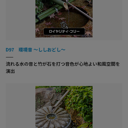
D97 環境音 ～ししおどし～
——
流れる水の音と竹が石を打つ音色が心地よい和風空間を
演出