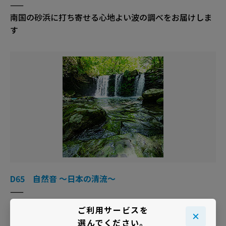
——
南国の砂浜に打ち寄せる心地よい波の調べをお届けしま
す
D65 自然音 ～日本の清流～
——
和の雰囲気でしっとりした空間を演出する清流のせせら
ご利用サービスを
ぎの音を
選んでください。