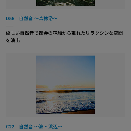
D56 自然音 ～森林浴～
——
優しい自然音で都会の喧騒から離れたリラクシンな空間
を演出
C22 自然音 ～波・浜辺～