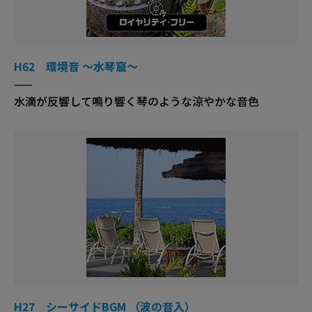
H62 環境音 ～水琴窟～
——
水滴が反響して鳴り響く琴のような涼やかな音色
H27 シーサイドBGM （波の音入）