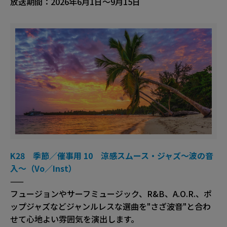
放送期間：2026年6月1日～9月15日
K28 季節／催事用 10 涼感スムース・ジャズ～波の音
入～（Vo／Inst）
——
フュージョンやサーフミュージック、R&B、A.O.R.、ポ
ップジャズなどジャンルレスな選曲を"さざ波音"と合わ
せて心地よい雰囲気を演出します。