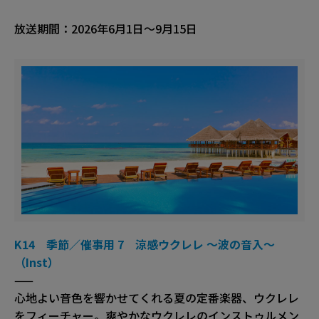
放送期間：2026年6月1日～9月15日
K14 季節／催事用 7 涼感ウクレレ ～波の音入～
（Inst）
——
心地よい音色を響かせてくれる夏の定番楽器、ウクレレ
をフィーチャー。爽やかなウクレレのインストゥルメン