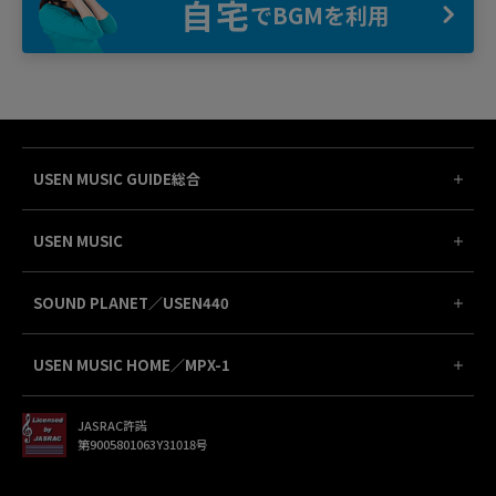
自宅
でBGMを利用
USEN MUSIC GUIDE総合
USEN MUSIC
SOUND PLANET／USEN440
USEN MUSIC HOME／MPX-1
JASRAC許諾
第9005801063Y31018号