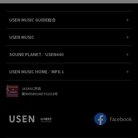
USEN MUSIC GUIDE総合
USEN MUSIC
SOUND PLANET／USEN440
USEN MUSIC HOME／MPX-1
JASRAC許諾
第9005801063Y31018号
Facebook