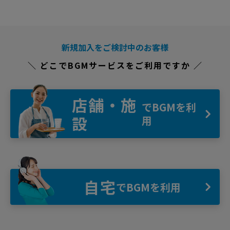
新規加入をご検討中のお客様
＼ どこでBGMサービスをご利用ですか ／
店舗・施
でBGMを利
設
用
自宅
でBGMを利用