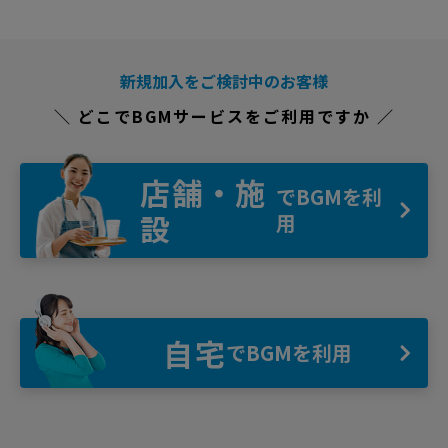
新規加入をご検討中のお客様
＼ どこでBGMサービスをご利用ですか ／
店舗・施
でBGMを利
設
用
自宅
でBGMを利用