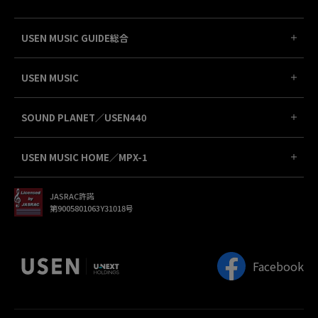
USEN MUSIC GUIDE総合
USEN MUSIC
SOUND PLANET／USEN440
USEN MUSIC HOME／MPX-1
JASRAC許諾
第9005801063Y31018号
Facebook