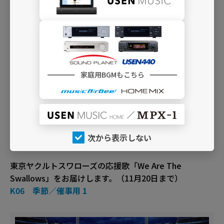
日本シリーズ出場チーム確定の翌日9:00 ～ 11月20日ま
で出場球団の応援歌を放送
家庭用BGMもこちら
プロ野球 セントラル・リーグ 日本シリーズ出場チーム応
次から表示しない
援歌
東京ヤクルトスワローズの応援歌「We Are The
Swallows」をお届けします。（11月20日まで）
K06 季節／催事用 1