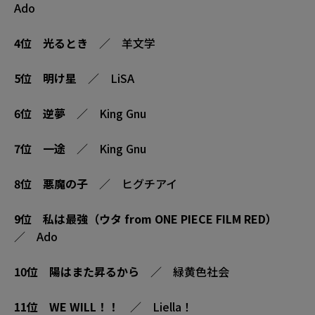
Ado
4位
光るとき
／ 羊文学
5位
明け星
／ LiSA
6位
逆夢
／ King Gnu
7位
一途
／ King Gnu
8位
悪魔の子
／ ヒグチアイ
9位
私は最強（ウタ from ONE PIECE FILM RED）
／ Ado
10位
陽はまた昇るから
／ 緑黄色社会
11位
WE WILL！！
／ Liella！