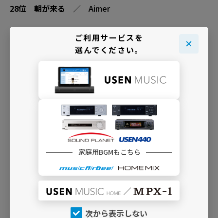
28位
朝が来る
／ Aimer
29位
裸の勇者
／ Vaundy
ご利用サービスを
選んでください。
30位
す、好きじゃない！
／ ≠ME
総評
家庭用BGMもこちら
次から表示しない