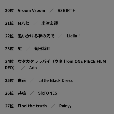
20位
Vroom Vroom
／ R3BIRTH
21位
M八七
／ 米津玄師
22位
追いかける夢の先で
／ Liella！
23位
虹
／ 菅田将暉
24位
ウタカタララバイ（ウタ from ONE PIECE FILM
RED）
／ Ado
25位
白雨
／ Little Black Dress
26位
共鳴
／ SixTONES
27位
Find the truth
／ Rainy。