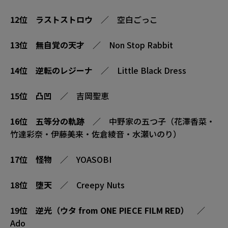
12位
ラストストロウ
／ 空白ごっこ
13位
無自覚の天才
／ Non Stop Rabbit
14位
逆転のレジーナ
／ Little Black Dress
15位
凸凹
／ 吉岡聖恵
16位
五等分の軌跡
／ 中野家の五つ子（花澤香菜・
竹達彩奈・伊藤美来・佐倉綾音・水瀬いのり）
17位
怪物
／ YOASOBI
18位
堕天
／ Creepy Nuts
19位
逆光（ウタ from ONE PIECE FILM RED）
／
Ado