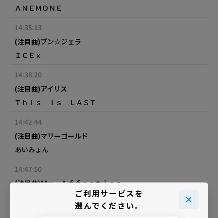
ＡＮＥＭＯＮＥ
14:35:13
(注目曲)プン☆ジェラ
ＩＣＥｘ
14:38:20
(注目曲)アイリス
Ｔｈｉｓ ｉｓ ＬＡＳＴ
14:42:44
(注目曲)マリーゴールド
あいみょん
14:47:50
(注目曲)Ｍｙ Ａｆｆｅｃｔｉｏｎ
ご利用サービスを
Ｋｉｓ－Ｍｙ－Ｆｔ２
選んでください。
14:52:26