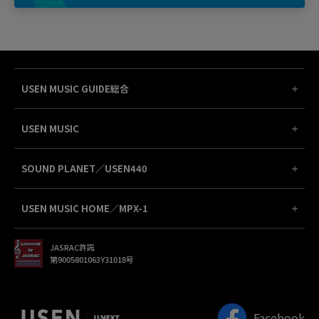
USEN MUSIC GUIDE総合
USEN MUSIC
SOUND PLANET／USEN440
USEN MUSIC HOME／MPX-1
JASRAC許諾
第9005801063Y31018号
Facebook