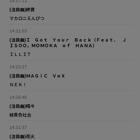
14:17:13
(注目曲)終宵
マカロニえんぴつ
14:21:03
(注目曲)Ｉ Ｇｏｔ Ｙｏｕｒ Ｂａｃｋ（Ｆｅａｔ． Ｊ
ＩＳＯＯ，ＭＯＭＯＫＡ ｏｆ ＨＡＮＡ）
ＩＬＬＩＴ
14:23:27
(注目曲)ＭＡＧｉＣ ＶｏＸ
ＮＥＫ！
14:26:46
(注目曲)晴々
緑黄色社会
14:31:37
(注目曲)花火