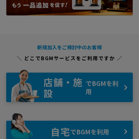
新規加入をご検討中のお客様
＼ どこでBGMサービスをご利用ですか ／
店舗・施
でBGMを利
設
用
自宅
でBGMを利用