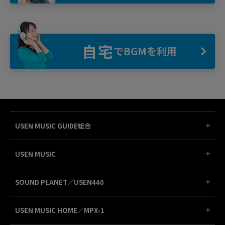
自宅
でBGMを利用
USEN MUSIC GUIDE総合
USEN MUSIC
SOUND PLANET／USEN440
USEN MUSIC HOME／MPX-1