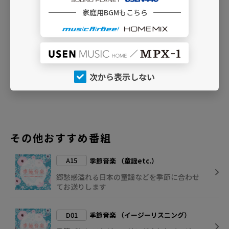
誘うインストゥルメンタル作品をセレクトしました。ミ
家庭用BGMもこちら
ステリアスなメロディを奏でる管弦楽器のサウンドが、
スプーキーな空間を演出します。ハロウィン商戦向け
BGMとしてはもちろん、アミューズメント施設や商業施
設などのハロウィン演出におすすめです。
次から表示しない
放送期間：9月16日～10月31日まで放送予定
その他おすすめ番組
A15
季節音楽 （童謡etc.）
郷愁感溢れる日本の童謡などを季節に合わせ
てお送りします
D01
季節音楽 （イージーリスニング）