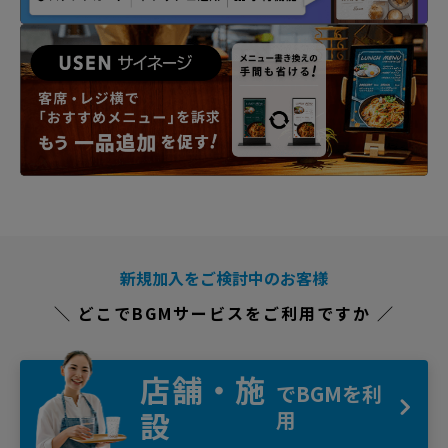
新規加入をご検討中のお客様
＼ どこでBGMサービスをご利用ですか ／
店舗・施
でBGMを利
設
用