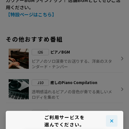
カヴァーBGMラインナップ！ 店舗BGMとしてぜひご活
用ください。
【特設ページはこちら】
その他おすすめ番組
I26
ピアノBGM
ピアノのソロ演奏でお送りする、洋楽のスタ
ンダード・ナンバー
J10
癒しのPiano Compilation
透明感溢れるピアノの音色が奏でる美しいメ
ロディを集めて
J14
やさしいアコースティック J-POPイン
ご利用サービスを
スト
選んでください。