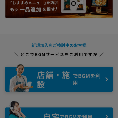
新規加入をご検討中のお客様
＼ どこでBGMサービスをご利用ですか ／
店舗・施
でBGMを利
設
用
自宅
でBGMを利用