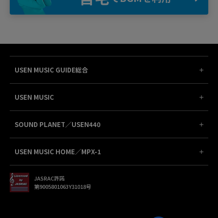
USEN MUSIC GUIDE総合
USEN MUSIC
SOUND PLANET／USEN440
USEN MUSIC HOME／MPX-1
JASRAC許諾
第9005801063Y31018号