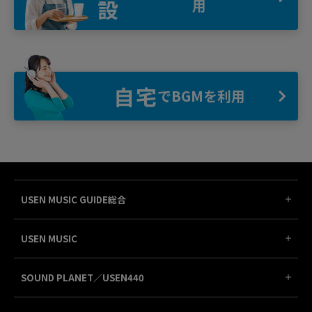
設
用
自宅
でBGMを利用
USEN MUSIC GUIDE総合
USEN MUSIC
SOUND PLANET／USEN440