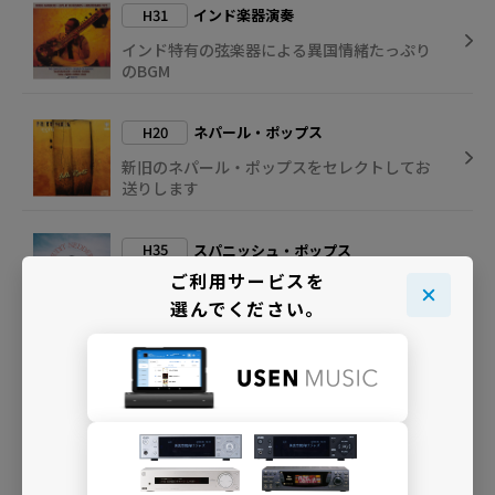
H31
インド楽器演奏
インド特有の弦楽器による異国情緒たっぷり
のBGM
H20
ネパール・ポップス
新旧のネパール・ポップスをセレクトしてお
送りします
H35
スパニッシュ・ポップス
ご利用サービスを
スペイン語による新旧のポップスをセレクト
選んでください。
D35
イタリアン・ポップス
１日の時間の流れに合わせた選曲で、イタリ
アン・ポップスを