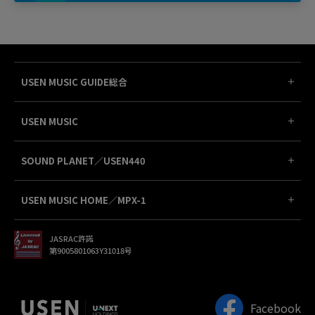
USEN MUSIC GUIDE総合
USEN MUSIC
SOUND PLANET／USEN440
USEN MUSIC HOME／MPX-1
JASRAC許諾
第9005801063Y31018号
Facebook