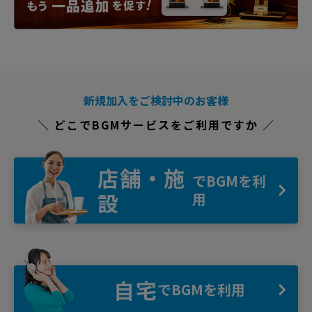
新規加入をご検討中のお客様
＼ どこでBGMサービスをご利用ですか ／
店舗・施
でBGMを利
設
用
自宅
でBGMを利用