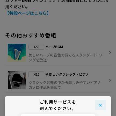
カヴァーBGMラインナップ！ 店舗BGMとしてぜひご活
用ください。
【特設ページはこちら】
その他おすすめ番組
I27
ハープBGM
美しいハープの音色で奏でるスタンダード･ソ
ングを放送
H15
やさしいクラシック・ピアノ
クラシック音楽の中から親しみやすいピアノ
のソロ作品を集めて
ご利用サービスを
J10
癒しのPiano Compilation
選んでください。
透明感溢れるピアノの音色が奏でる美しいメ
ロディを集めて