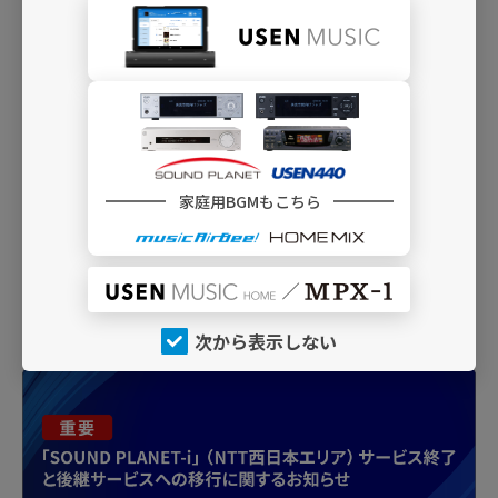
I20
くつろぎのGuitar Compilation
アコースティック・ギターの奏でる穏やかな
楽曲を集めて
J11
ピアノ 童謡インスト
家庭用BGMもこちら
懐かしく美しい童謡のメロディを、優しく響
くピアノの音色で
INFO
次から表示しない