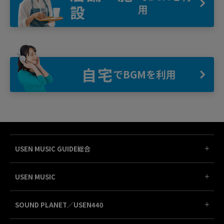
設
用
自宅
でBGMを利用
USEN MUSIC GUIDE総合
USEN MUSIC
SOUND PLANET／USEN440