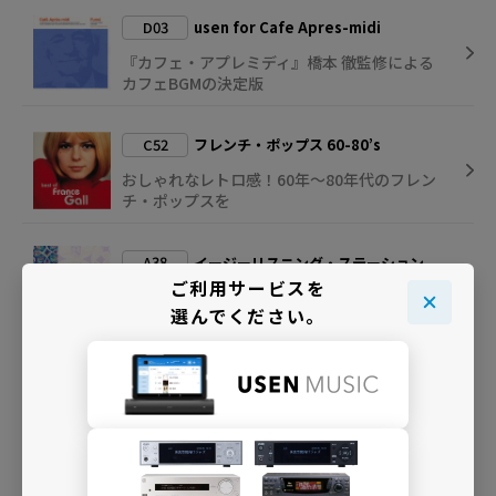
D03
usen for Cafe Apres-midi
『カフェ・アプレミディ』橋本 徹監修による
カフェBGMの決定版
C52
フレンチ・ポップス 60-80’s
おしゃれなレトロ感！60年～80年代のフレン
チ・ポップスを
A38
イージーリスニング・ステーション
ご利用サービスを
T.P.O.に合わせてイージーリスニングを選曲
選んでください。
C03
SOFT ROCK
60～70年代のお洒落なソフト・ロックを集め
て