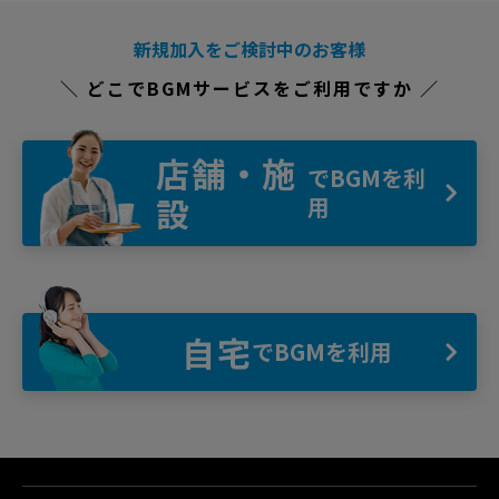
新規加入をご検討中のお客様
＼ どこでBGMサービスをご利用ですか ／
店舗・施
でBGMを利
設
用
自宅
でBGMを利用