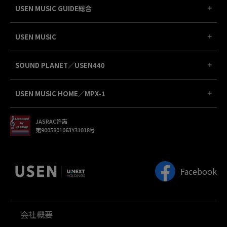
USEN MUSIC GUIDE総合
USEN MUSIC
SOUND PLANET／USEN440
USEN MUSIC HOME／MPX-1
JASRAC許諾
第9005801063Y31018号
Facebook
会社概要