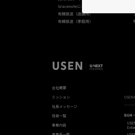
Gracenoteについて
有線放送（店舗用）
有線放送（家庭用）
会社概要
ミッション
USE
社長メッセージ
BGM
役員一覧
USE
事業内容
Ente
事業所一覧
USE