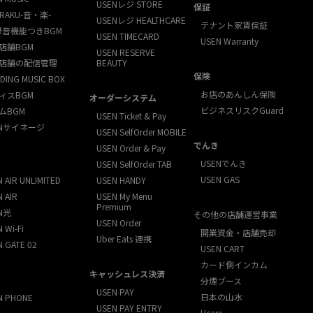
USENレジ STORE
保証
RAKU-音・楽-
USENレジ HEALTHCARE
テナント家賃保証
録音機能つきBGM
USEN TIMECARD
USEN Warranty
店舗BGM
USEN RESERVE
店舗の配信管理
BEAUTY
保険
DING MUSIC BOX
お店のあんしん保険
ィスBGM
オーダーシステム
ビジネスリスクGuard
ムBGM
USEN Ticket & Pay
ENサイネージ
USEN SelfOrder MOBILE
でんき
USEN Order & Pay
USENでんき
USEN SelfOrder TAB
USEN GAS
 AIR UNLIMITED
USEN HANDY
 AIR
USEN My Menu
Premium
N光
その他の店舗運営事業
USEN Order
 Wi-Fi
開業資金・店舗売却
Uber Eats 連携
N GATE 02
USEN CART
カード側インカム
キャッシュレス決済
分煙ブース
USEN PAY
日本の山水
N PHONE
USEN PAY ENTRY
Ucare