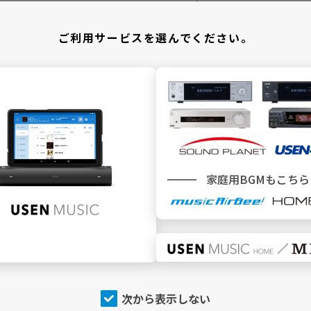
＼ どこでBGMサービスをご利用ですか ／
ご利用サービスを選んでください。
施設
でBGMを利用
家庭用BGMもこちら
SEN MUSIC
SOUND PLANET／USEN440
トップページ
トップページ
今流れている曲（NOW
今流れている曲（NOW
PLAYING）
PLAYING）
チャンネルを探す
チャンネルを探す
店内アナウンス
プログラム
次から表示しない
プログラム
USEN（有線）ランキング