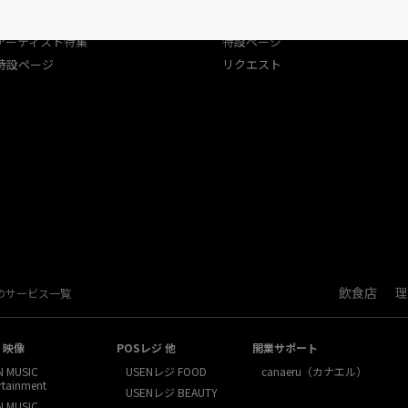
USEN（有線）ランキング
アーティスト特集
アーティスト特集
特設ページ
特設ページ
リクエスト
飲食店
理
Nのサービス一覧
・映像
POSレジ 他
開業サポート
N MUSIC
USENレジ FOOD
canaeru（カナエル）
rtainment
USENレジ BEAUTY
N MUSIC