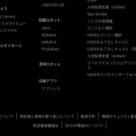
USEN PAY QR
人材採用支援（Indeed）
メラ
Stay Worker
N Camera
配膳ロボット
こころの保健室
XTクラウドビュー
Servi
どこでも☆通訳
ンクラウド
BellaBot
USENエコノミー通訳
KettyBot
USENおもてなしキャスト
ルサイネージ
PuduBot2
USENおもてなしキャスト（
人材採用支援（Indeed）
フードライセンスシェアリン
清掃ロボット
ス
USENモバイルインターフォン
店舗アプリ
アプリンク
について
特定個人情報の取り扱いについて
勧誘方針
情報セキュリティ基
放送番組審議会
SDGsの取組みについて