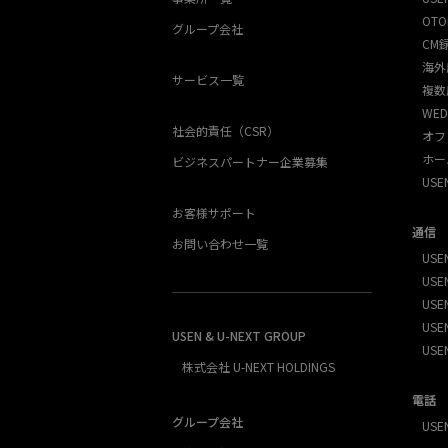
OTO
グループ会社
CM
海外
サービス一覧
複数
WED
社会的責任（CSR）
オフ
ホー
ビジネスパートナー企業募集
US
お客様サポート
通信
お問い合わせ一覧
USEN
USEN
USE
USEN
USEN & U-NEXT GROUP
USE
株式会社 U-NEXT HOLDINGS
電話
グループ会社
USE