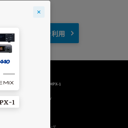
自宅
でBGMを利用
USEN MUSIC HOME／MPX-1
トップページ
今流れている曲（NOW
PLAYING）
チャンネルを探す
プログラム
USEN（有線）ランキング