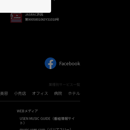
JASRAC許諾
第9005801063Y31018号
Facebook
業種別サービス一覧
美容
小売店
オフィス
病院
ホテル
WEBメディア
USEN MUSIC GUIDE（番組情報サイ
ト）
music.usen.com（バリアフリー）