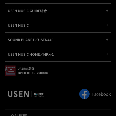
USEN MUSIC GUIDE総合
USEN MUSIC
SOUND PLANET／USEN440
USEN MUSIC HOME／MPX-1
JASRAC許諾
第9005801063Y31018号
Facebook
会社概要