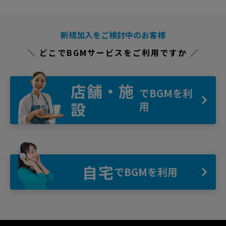
新規加入をご検討中のお客様
＼ どこでBGMサービスをご利用ですか ／
店舗・施
でBGMを利
設
用
自宅
でBGMを利用