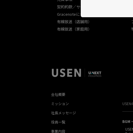
契約約款／サービス規約
Gracenoteについて
有線放送（店舗用）
有線放送（家庭用）
会社概要
ミッション
USE
社長メッセージ
BGM
役員一覧
USE
事業内容