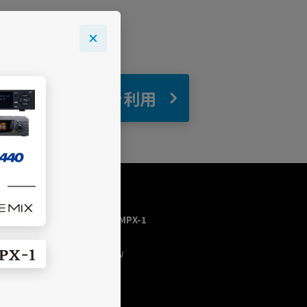
自宅
でBGMを利用
USEN MUSIC HOME／MPX-1
トップページ
今流れている曲（NOW
PLAYING）
チャンネルを探す
プログラム