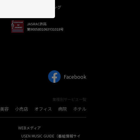
USEN（有線）ランキング
JASRAC許諾
第9005801063Y31018号
Facebook
業種別サービス一覧
美容
小売店
オフィス
病院
ホテル
WEBメディア
USEN MUSIC GUIDE（番組情報サイ