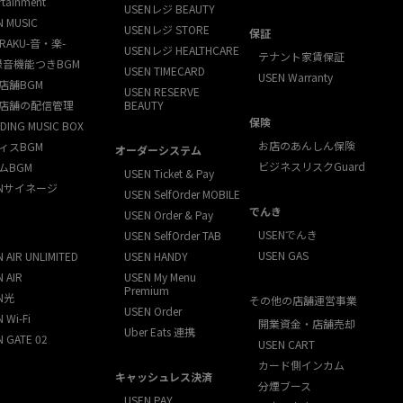
rtainment
USENレジ BEAUTY
N MUSIC
USENレジ STORE
保証
RAKU-音・楽-
USENレジ HEALTHCARE
テナント家賃保証
録音機能つきBGM
USEN TIMECARD
USEN Warranty
店舗BGM
USEN RESERVE
店舗の配信管理
BEAUTY
保険
DING MUSIC BOX
お店のあんしん保険
ィスBGM
オーダーシステム
ビジネスリスクGuard
ムBGM
USEN Ticket & Pay
ENサイネージ
USEN SelfOrder MOBILE
でんき
USEN Order & Pay
USENでんき
USEN SelfOrder TAB
USEN GAS
 AIR UNLIMITED
USEN HANDY
 AIR
USEN My Menu
Premium
N光
その他の店舗運営事業
USEN Order
 Wi-Fi
開業資金・店舗売却
Uber Eats 連携
N GATE 02
USEN CART
カード側インカム
キャッシュレス決済
分煙ブース
USEN PAY