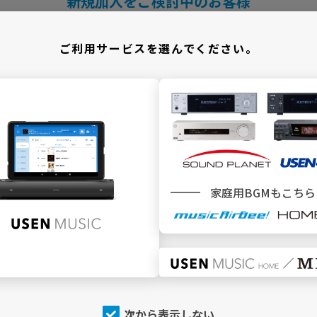
新規加入をご検討中のお客様
＼ どこでBGMサービスをご利用ですか ／
ご利用サービスを選んでください。
施設
でBGMを利用
家庭用BGMもこちら
SEN MUSIC
SOUND PLANET／USEN440
トップページ
トップページ
今流れている曲（NOW
今流れている曲（NOW
PLAYING）
PLAYING）
チャンネルを探す
チャンネルを探す
次から表示しない
店内アナウンス
プログラム