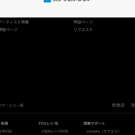
プログラム
USEN（有線）ランキング
USEN（有線）ランキング
アーティスト特集
アーティスト特集
特設ページ
特設ページ
リクエスト
飲食店
理
Nのサービス一覧
・映像
POSレジ 他
開業サポート
N MUSIC
USENレジ FOOD
canaeru（カナエル）