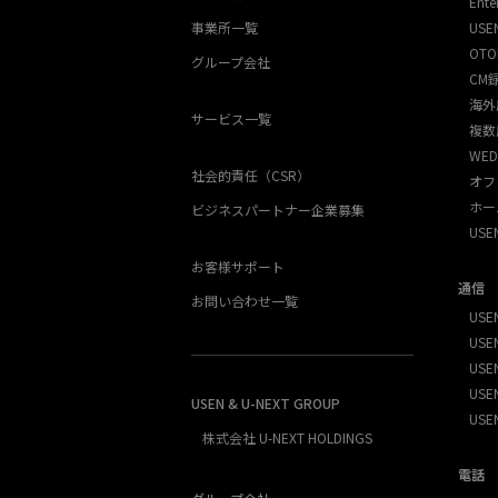
Ente
事業所一覧
USE
OTO
グループ会社
CM
海外
サービス一覧
複数
WED
社会的責任（CSR）
オフ
ホー
ビジネスパートナー企業募集
US
お客様サポート
通信
お問い合わせ一覧
USEN
USEN
USE
USEN
USEN & U-NEXT GROUP
USE
株式会社 U-NEXT HOLDINGS
電話