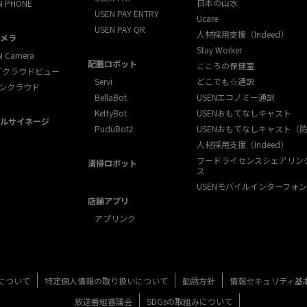
日本の山水
N PHONE
USEN PAY ENTRY
Ucare
USEN PAY QR
人材採用支援（Indeed）
メラ
Stay Worker
N Camera
配膳ロボット
こころの保健室
XTクラウドビュー
Servi
どこでも☆通訳
ンクラウド
BellaBot
USENエコノミー通訳
KettyBot
USENおもてなしキャスト
ルサイネージ
PuduBot2
USENおもてなしキャスト（
人材採用支援（Indeed）
フードライセンスシェアリン
清掃ロボット
ス
USENモバイルインターフォン
店舗アプリ
アプリンク
について
特定個人情報の取り扱いについて
勧誘方針
情報セキュリティ基
放送番組審議会
SDGsの取組みについて