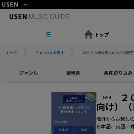
トップ
トップ
チャンネルを探す
G59 ２０歳未満へのタバコ販
ジャンル
業種別
条件絞り込み
２
G59
向け）（
海外からお越しの
日本語、英語に