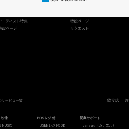
プログラム
USEN（有線）ランキング
USEN（有線）ランキング
アーティスト特集
アーティスト特集
特設ページ
特設ページ
リクエスト
飲食店
理
Nのサービス一覧
・映像
POSレジ 他
開業サポート
N MUSIC
USENレジ FOOD
canaeru（カナエル）