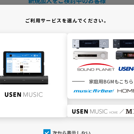
新規加入をご検討中のお客様
＼ どこでBGMサービスをご利用ですか ／
ご利用サービスを選んでください。
施設
でBGMを利用
家庭用BGMもこちら
SEN MUSIC
SOUND PLANET／USEN440
トップページ
トップページ
今流れている曲（NOW
今流れている曲（NOW
PLAYING）
PLAYING）
チャンネルを探す
チャンネルを探す
次から表示しない
店内アナウンス
プログラム