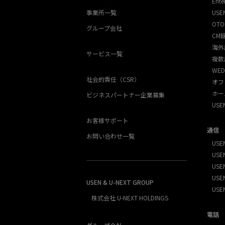
Ente
事業所一覧
USE
OTO
グループ会社
CM
海外
サービス一覧
複数
WED
社会的責任（CSR）
オフ
ホー
ビジネスパートナー企業募集
US
お客様サポート
通信
お問い合わせ一覧
USEN
USEN
USE
USEN
USEN & U-NEXT GROUP
USE
株式会社 U-NEXT HOLDINGS
電話