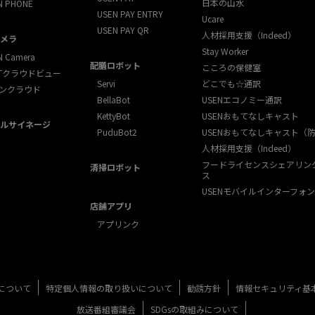
日本の山水
N PHONE
USEN PAY ENTRY
Ucare
USEN PAY QR
人材採用支援（Indeed）
メラ
Stay Worker
N Camera
配膳ロボット
こころの保健室
XTクラウドビュー
Servi
どこでも☆通訳
ンクラウド
BellaBot
USENエコノミー通訳
KettyBot
USENおもてなしキャスト
ルサイネージ
PuduBot2
USENおもてなしキャスト（
人材採用支援（Indeed）
フードライセンスシェアリン
清掃ロボット
ス
USENモバイルインターフォン
店舗アプリ
アプリンク
について
特定個人情報の取り扱いについて
勧誘方針
情報セキュリティ基
放送番組審議会
SDGsの取組みについて