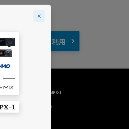
自宅
でBGMを利用
USEN MUSIC HOME／MPX-1
トップページ
今流れている曲（NOW
PLAYING）
チャンネルを探す
プログラム