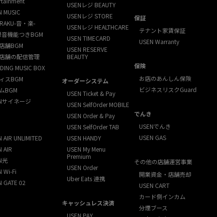
rtainment
USENレジ BEAUTY
N MUSIC
USENレジ STORE
保証
RAKU-音・楽-
USENレジ HEALTHCARE
テナント家賃保証
録音機能つきBGM
USEN TIMECARD
USEN Warranty
店舗BGM
USEN RESERVE
店舗の配信管理
BEAUTY
保険
DING MUSIC BOX
お店のあんしん保険
ィスBGM
オーダーシステム
ビジネスリスクGuard
ムBGM
USEN Ticket & Pay
ENサイネージ
USEN SelfOrder MOBILE
でんき
USEN Order & Pay
USENでんき
USEN SelfOrder TAB
USEN GAS
 AIR UNLIMITED
USEN HANDY
 AIR
USEN My Menu
Premium
N光
その他の店舗運営事業
USEN Order
 Wi-Fi
開業資金・店舗売却
Uber Eats 連携
N GATE 02
USEN CART
カード側インカム
キャッシュレス決済
分煙ブース
USEN PAY