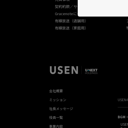
契約約款／サービス規約
Gracenoteについて
有線放送（店舗用）
有線放送（家庭用）
会社概要
ミッション
USE
社長メッセージ
BGM
役員一覧
USE
事業内容