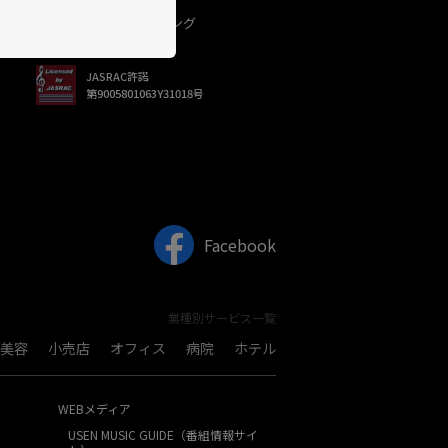
USEN（有線）ランキング
JASRAC許諾
第9005801063Y31018号
Facebook
業種別サービス一覧
美容
小売店
オフィス
病院
ホテル
WEBメディア
USEN MUSIC GUIDE（番組情報サイ