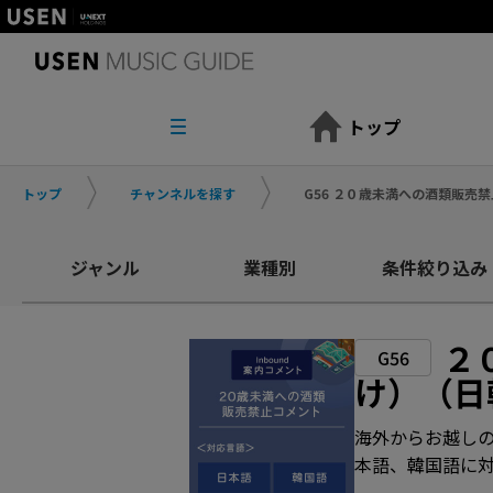
トップ
トップ
チャンネルを探す
G56 ２０歳未満への酒類販売
ジャンル
業種別
条件絞り込み
２
G56
け）（日
海外からお越しの
本語、韓国語に