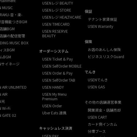
rtainment
USENレジ BEAUTY
N MUSIC
USENレジ STORE
保証
RAKU-音・楽-
USENレジ HEALTHCARE
テナント家賃保証
録音機能つきBGM
USEN TIMECARD
USEN Warranty
店舗BGM
USEN RESERVE
店舗の配信管理
BEAUTY
保険
DING MUSIC BOX
お店のあんしん保険
ィスBGM
オーダーシステム
ビジネスリスクGuard
ムBGM
USEN Ticket & Pay
ENサイネージ
USEN SelfOrder MOBILE
でんき
USEN Order & Pay
USENでんき
USEN SelfOrder TAB
USEN GAS
 AIR UNLIMITED
USEN HANDY
 AIR
USEN My Menu
Premium
N光
その他の店舗運営事業
USEN Order
 Wi-Fi
開業資金・店舗売却
Uber Eats 連携
N GATE 02
USEN CART
カード側インカム
キャッシュレス決済
分煙ブース
USEN PAY