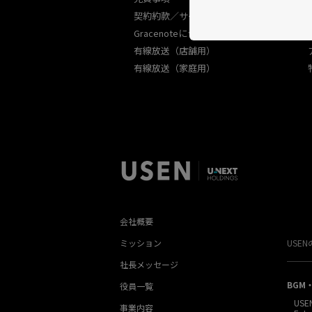
契約約款／サービス規約
Gracenoteについて
有線放送（店舗用）
有線放送（家庭用）
会社概要
ミッション
USE
社長メッセージ
BGM
役員一覧
USE
事業内容