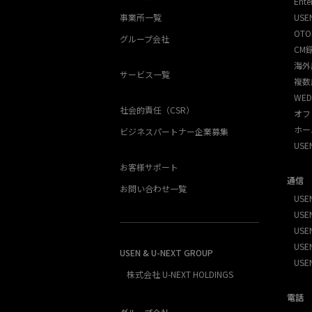
Ente
事業所一覧
USE
OTO
グループ会社
CM
海外
サービス一覧
複数
WED
社会的責任（CSR）
オフ
ホー
ビジネスパートナー企業募集
US
お客様サポート
通信
お問い合わせ一覧
USEN
USEN
USE
USEN
USEN & U-NEXT GROUP
USE
株式会社 U-NEXT HOLDINGS
電話