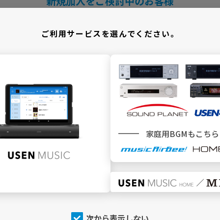
新規加入をご検討中のお客様
＼ どこでBGMサービスをご利用ですか ／
ご利用サービスを選んでください。
施設
でBGMを利用
家庭用BGMもこちら
SEN MUSIC
SOUND PLANET／USEN440
トップページ
トップページ
今流れている曲（NOW
今流れている曲（NOW
PLAYING）
PLAYING）
チャンネルを探す
チャンネルを探す
次から表示しない
店内アナウンス
プログラム