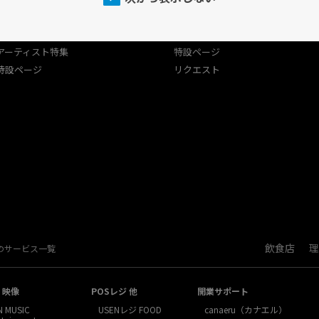
プログラム
USEN（有線）ランキング
USEN（有線）ランキング
アーティスト特集
アーティスト特集
特設ページ
特設ページ
リクエスト
飲食店
理
Nのサービス一覧
・映像
POSレジ 他
開業サポート
N MUSIC
USENレジ FOOD
canaeru（カナエル）