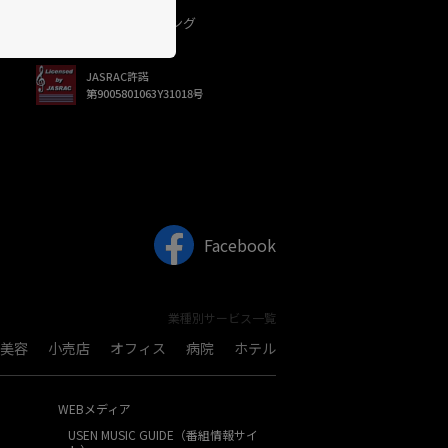
USEN（有線）ランキング
JASRAC許諾
第9005801063Y31018号
Facebook
業種別サービス一覧
美容
小売店
オフィス
病院
ホテル
WEBメディア
USEN MUSIC GUIDE（番組情報サイ