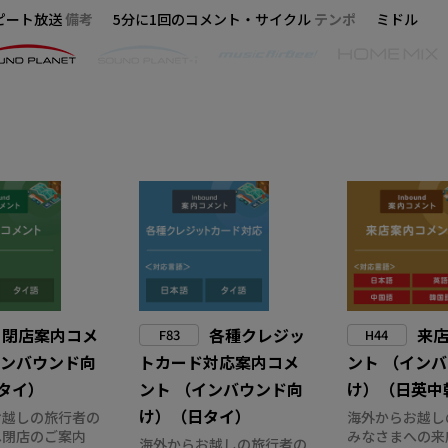
ピート放送
備考
5分に1回のコメント・サイクル
テンポ
ミドル
閉店案内コメ
各種クレジッ
来
F83
H44
インバウンド向
トカード対応案内コメ
ント （イン
タイ）
ント （インバウンド向
け）（日英中
け）（日タイ）
お越しの旅行者の
海外からお越し
へ閉店のご案内
みなさまへの来
海外からお越しの旅行者の