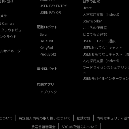
日本の山水
N PHONE
USEN PAY ENTRY
Ucare
USEN PAY QR
人材採用支援（Indeed）
メラ
Stay Worker
N Camera
配膳ロボット
こころの保健室
XTクラウドビュー
Servi
どこでも☆通訳
ンクラウド
BellaBot
USENエコノミー通訳
KettyBot
USENおもてなしキャスト
ルサイネージ
PuduBot2
USENおもてなしキャスト（
人材採用支援（Indeed）
フードライセンスシェアリン
清掃ロボット
ス
USENモバイルインターフォン
店舗アプリ
アプリンク
について
特定個人情報の取り扱いについて
勧誘方針
情報セキュリティ基
放送番組審議会
SDGsの取組みについて