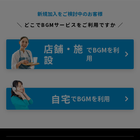
新規加入をご検討中のお客様
＼ どこでBGMサービスをご利用ですか ／
店舗・施
でBGMを利
設
用
自宅
でBGMを利用