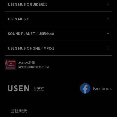
USEN MUSIC GUIDE総合
USEN MUSIC
SOUND PLANET／USEN440
USEN MUSIC HOME／MPX-1
JASRAC許諾
第9005801063Y31018号
Facebook
会社概要