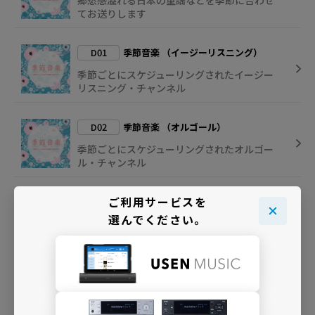
郷愁感溢れる日本の童謡などを季節に合わせ
てお送りします
D01
季節音楽 （イージーリスニング）
季節ごとにスケジューリングされたイージー
リスニング・チャンネル
D02
季節音楽 （オルゴール）
季節ごとにスケジューリングされたオルゴー
ル・チャンネル
ご利用サービスを
H01
季節音楽 （童謡インスト）
選んでください。
季節ごとにスケジューリングされた童謡イン
スト・チャンネル
H02
季節音楽 （J-POPインスト）
季節ごとにスケジューリングされたJ-POPイ
ンスト・チャンネル