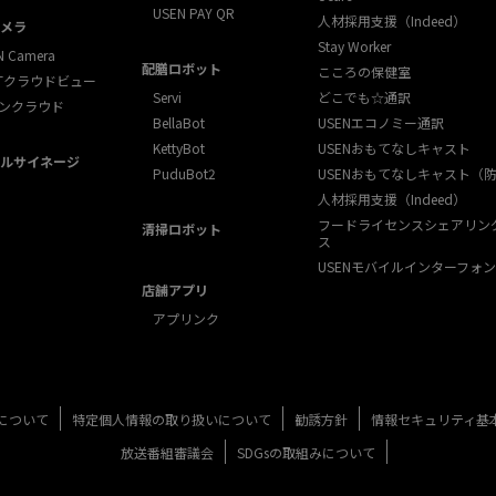
USEN PAY QR
人材採用支援（Indeed）
メラ
Stay Worker
N Camera
配膳ロボット
こころの保健室
XTクラウドビュー
Servi
どこでも☆通訳
ンクラウド
BellaBot
USENエコノミー通訳
KettyBot
USENおもてなしキャスト
ルサイネージ
PuduBot2
USENおもてなしキャスト（
人材採用支援（Indeed）
フードライセンスシェアリン
清掃ロボット
ス
USENモバイルインターフォン
店舗アプリ
アプリンク
について
特定個人情報の取り扱いについて
勧誘方針
情報セキュリティ基
放送番組審議会
SDGsの取組みについて