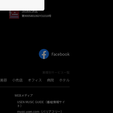
JASRAC許諾
第9005801063Y31018号
Facebook
業種別サービス一覧
美容
小売店
オフィス
病院
ホテル
WEBメディア
USEN MUSIC GUIDE（番組情報サイ
ト）
music.usen.com（バリアフリー）