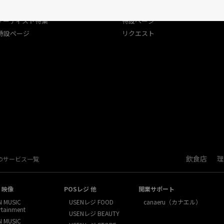
USEN（有線）ランキング
アーティスト特集
アーティスト特集
特設ページ
特設ページ
リクエスト
飲食店
理
Nのサービス一覧
・映像
POSレジ 他
開業サポート
N MUSIC
USENレジ FOOD
canaeru（カナエル）
rtainment
USENレジ BEAUTY
N MUSIC