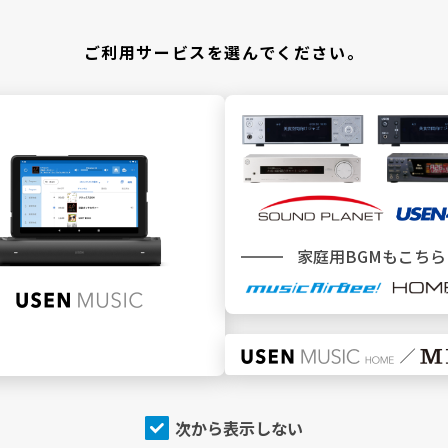
＼ どこでBGMサービスをご利用ですか ／
ご利用サービスを選んでください。
施設
でBGMを利用
家庭用BGMもこちら
SEN MUSIC
SOUND PLANET／USEN440
トップページ
トップページ
今流れている曲（NOW
今流れている曲（NOW
PLAYING）
PLAYING）
チャンネルを探す
チャンネルを探す
店内アナウンス
プログラム
次から表示しない
プログラム
USEN（有線）ランキング