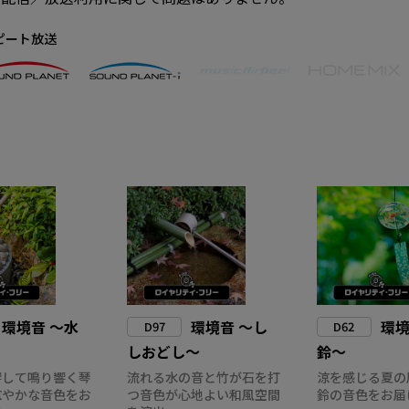
ピート放送
環境音 ～水
環境音 ～し
環境
D97
D62
しおどし～
鈴～
響して鳴り響く琴
流れる水の音と竹が石を打
涼を感じる夏の
涼やかな音色をお
つ音色が心地よい和風空間
鈴の音色をお届