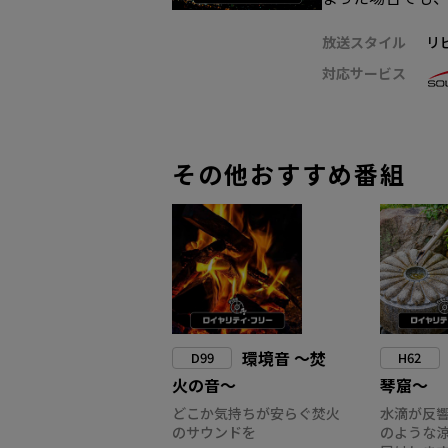
放送スタイル
リ
対応サービス
その他おすすめ番組
環境音 ～焚
D99
H62
火の音～
琴窟～
どこか気持ちが安らぐ焚火
水滴が反
のサウンドを
のような