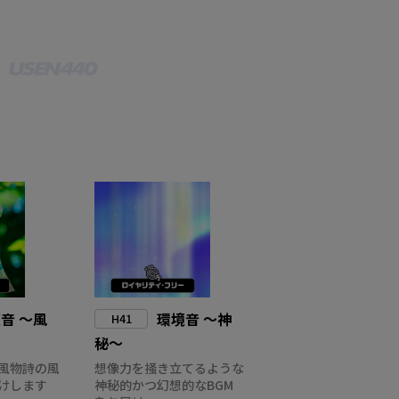
音 ～風
環境音 ～神
H41
秘～
風物詩の風
想像力を掻き立てるような
けします
神秘的かつ幻想的なBGM