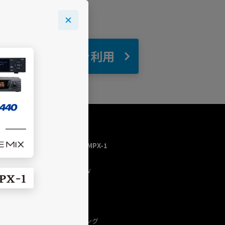
自宅
でBGMを利用
USEN MUSIC HOME／MPX-1
トップページ
今流れている曲（NOW
PLAYING）
チャンネルを探す
プログラム
USEN（有線）ランキング