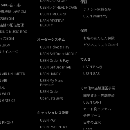
USENレジ STORE
保証
RAKU-音・楽-
USENレジ HEALTHCARE
テナント家賃保証
録音機能つきBGM
USEN TIMECARD
USEN Warranty
店舗BGM
USEN RESERVE
店舗の配信管理
BEAUTY
保険
DING MUSIC BOX
お店のあんしん保険
ィスBGM
オーダーシステム
ビジネスリスクGuard
ムBGM
USEN Ticket & Pay
ENサイネージ
USEN SelfOrder MOBILE
でんき
USEN Order & Pay
USENでんき
USEN SelfOrder TAB
USEN GAS
 AIR UNLIMITED
USEN HANDY
 AIR
USEN My Menu
Premium
N光
その他の店舗運営事業
USEN Order
 Wi-Fi
開業資金・店舗売却
Uber Eats 連携
N GATE 02
USEN CART
カード側インカム
キャッシュレス決済
分煙ブース
USEN PAY
日本の山水
N PHONE
USEN PAY ENTRY
Ucare