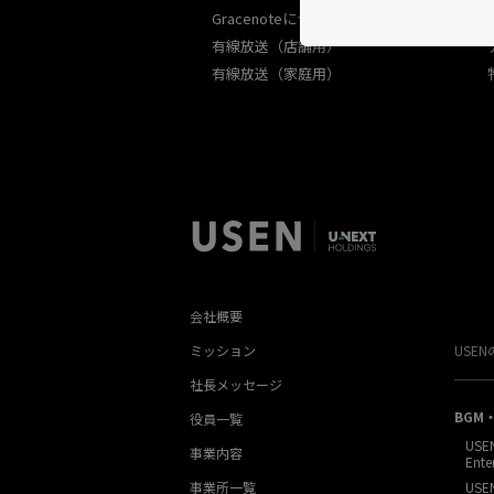
Gracenoteについて
有線放送（店舗用）
有線放送（家庭用）
会社概要
ミッション
USE
社長メッセージ
BGM
役員一覧
USE
事業内容
Ente
事業所一覧
USE