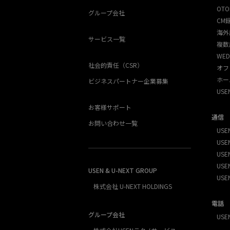
OTO
グループ会社
CM
海外
サービス一覧
複数
WED
社会的責任（CSR）
オフ
ホー
ビジネスパートナー企業募集
US
お客様サポート
通信
お問い合わせ一覧
USEN
USEN
USE
USEN
USEN & U-NEXT GROUP
USE
株式会社 U-NEXT HOLDINGS
電話
グループ会社
USE