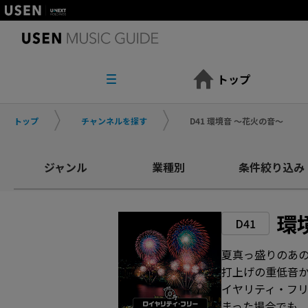
トップ
トップ
チャンネルを探す
D41 環境音 ～花火の音～
ジャンル
業種別
条件絞り込み
環
D41
夏真っ盛りのあ
打上げの重低音
イヤリティ・フリ
まった場合でも