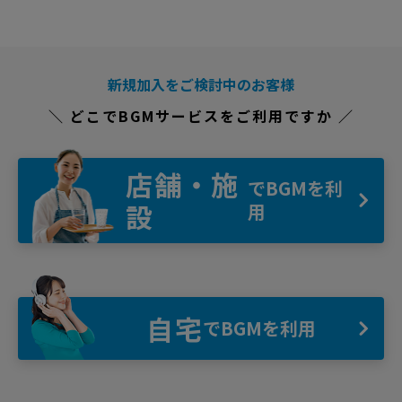
新規加入をご検討中のお客様
＼ どこでBGMサービスをご利用ですか ／
店舗・施
でBGMを利
設
用
自宅
でBGMを利用