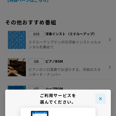
【特設ページはこちら】
その他おすすめ番組
D15
洋楽インスト （ミドル～アップ）
ミドル～アップテンポの洋楽インストゥルメ
ンタルを集めて
I26
ピアノBGM
ピアノのソロ演奏でお送りする、洋楽のスタ
ンダード・ナンバー
I27
ハープBGM
ご利用サービスを
美しいハープの音色で奏でるスタンダード･ソ
選んでください。
ングを放送