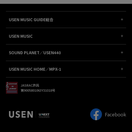
USEN MUSIC GUIDE総合
USEN MUSIC
SOUND PLANET／USEN440
USEN MUSIC HOME／MPX-1
JASRAC許諾
第9005801063Y31018号
Facebook