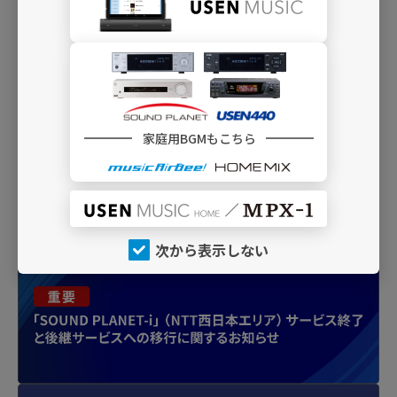
H19
ファンシー・オルゴール
西脇睦宏による『Angelic Orgel』の素敵な音
色を
D12
バラード・フュージョン
恋人たちに捧げるスウィートなバラード・フ
家庭用BGMもこちら
ュージョン
INFO
次から表示しない