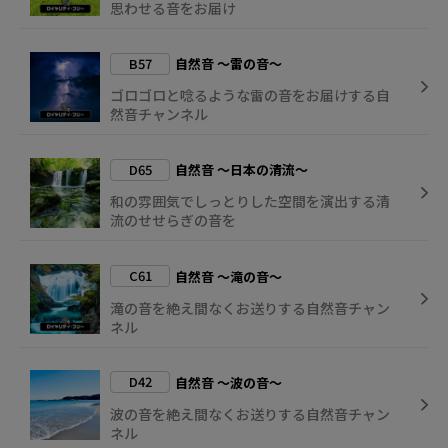
思わせる音をお届け
B57
自然音 ～雷の音～
ゴロゴロと唸るような雷の音をお届けする自
然音チャンネル
D65
自然音 ～日本の清流～
和の雰囲気でしっとりした空間を演出する清
流のせせらぎの音を
C61
自然音 ～滝の音～
滝の音を絶え間なくお送りする自然音チャン
ネル
D42
自然音 ～波の音～
波の音を絶え間なくお送りする自然音チャン
ネル