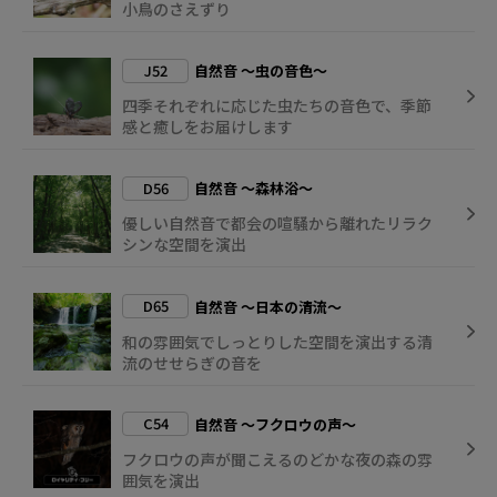
小鳥のさえずり
J52
自然音 ～虫の音色～
四季それぞれに応じた虫たちの音色で、季節
感と癒しをお届けします
D56
自然音 ～森林浴～
優しい自然音で都会の喧騒から離れたリラク
シンな空間を演出
D65
自然音 ～日本の清流～
和の雰囲気でしっとりした空間を演出する清
流のせせらぎの音を
C54
自然音 ～フクロウの声～
フクロウの声が聞こえるのどかな夜の森の雰
囲気を演出