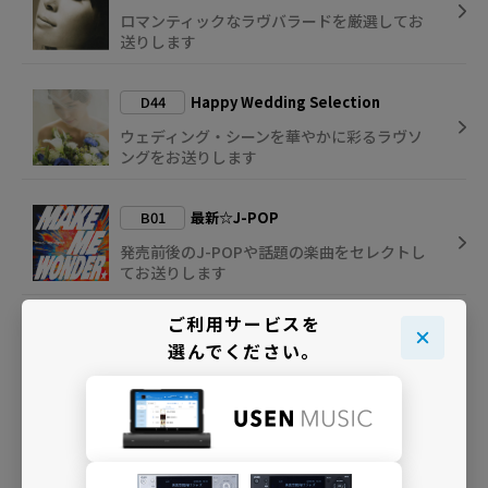
ロマンティックなラヴバラードを厳選してお
送りします
D44
Happy Wedding Selection
ウェディング・シーンを華やかに彩るラヴソ
ングをお送りします
B01
最新☆J-POP
発売前後のJ-POPや話題の楽曲をセレクトし
てお送りします
ご利用サービスを
I02
GIRLS J-POP
選んでください。
J-POP女性アーティストの楽曲のみをセレク
トして放送
I04
Kawaii J-POP
女性アイドルたちの楽曲で日本のポップカル