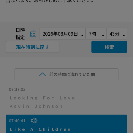
含まれます。あらかじめご了承ください。
日時
指定
現在時刻に戻す
検索
前の時間に流れていた曲
07:37:03
Ｌｏｏｋｉｎｇ Ｆｏｒ Ｌｏｖｅ
Ｋｅｖｉｎ Ｊｏｈｎｓｏｎ
07:40:41
Ｌｉｋｅ Ａ Ｃｈｉｌｄｒｅｎ