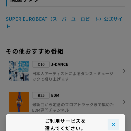
SUPER EUROBEAT（スーパーユーロビート）公式サイ
ト
その他おすすめ番組
C10
J-DANCE
日本人アーティストによるダンス・ミュージ
ックで盛り上げます
B25
EDM
最新曲から定番のフロアトラックまで集めた
EDM専門チャンネル
ご利用サービスを
C16
TRANCE ～CLUB MIX～
選んでください。