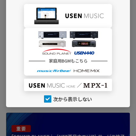
クラブ・ミュージックとして人気のトランス
専門チャンネル
D08
TRANCE （Instrumental）
パワフルなトランスのインストゥルメンタ
ル・トラックを集めて
C04
HOUSE NATION
家庭用BGMもこちら
ハウスの人気パーティ「HOUSE NATION」を
そのままに
次から表示しない
INFO