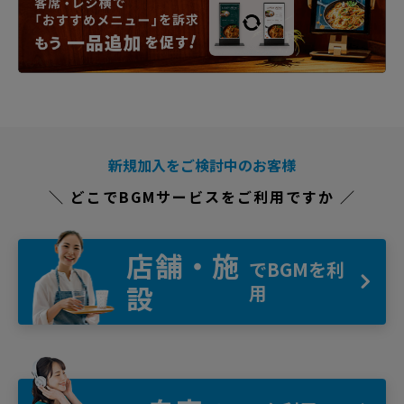
新規加入をご検討中のお客様
＼ どこでBGMサービスをご利用ですか ／
店舗・施
でBGMを利
設
用