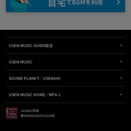
自宅
でBGMを利用
USEN MUSIC GUIDE総合
USEN MUSIC
SOUND PLANET／USEN440
USEN MUSIC HOME／MPX-1
JASRAC許諾
第9005801063Y31018号