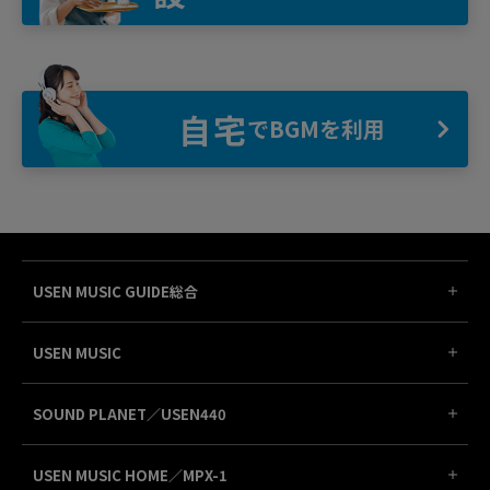
自宅
でBGMを利用
USEN MUSIC GUIDE総合
USEN MUSIC
SOUND PLANET／USEN440
USEN MUSIC HOME／MPX-1