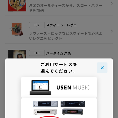
洋楽のオールディーズから、スロー・バラー
ドを放送
I32
スウィート・レゲエ
ラヴァーズ・ロックなどスウィートで心地よ
いレゲエをセレクト
I16
バータイム 洋楽
深夜＝バータイムに合う落ち着いた洋楽をセ
ご利用サービスを
レクトして放送
選んでください。
D44
Happy Wedding Selection
ウェディング・シーンを華やかに彩るラヴソ
ングをお送りします