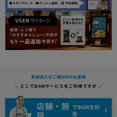
新規加入をご検討中のお客様
＼ どこでBGMサービスをご利用ですか ／
店舗・施
でBGMを利
設
用