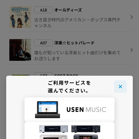
A18
オールディーズ
古き良き時代のアメリカン・ポップス専門チ
ャンネル
A07
洋楽☆ヒットパレード
誰もが知っている洋楽ヒット曲だけを集めて
お送りします
C03
SOFT ROCK
ご利用サービスを
60～70年代のお洒落なソフト・ロックを集め
選んでください。
て
B14
CONTEMPORARY VOCAL
旬の洋楽の中から明るく爽やかなヴォーカル
をセレクション