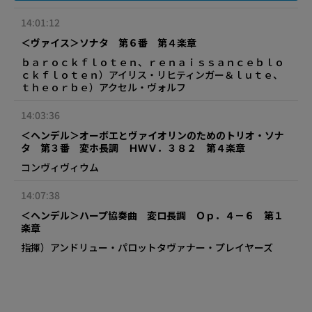
14:01:12
＜ヴァイス＞ソナタ 第６番 第４楽章
ｂａｒｏｃｋｆｌｏｔｅｎ、ｒｅｎａｉｓｓａｎｃｅｂｌｏ
ｃｋｆｌｏｔｅｎ）アイリス・リヒティンガー＆ｌｕｔｅ、
ｔｈｅｏｒｂｅ）アクセル・ヴォルフ
14:03:36
＜ヘンデル＞オーボエとヴァイオリンのためのトリオ・ソナ
タ 第３番 変ホ長調 ＨＷＶ．３８２ 第４楽章
コンヴィヴィウム
14:07:38
＜ヘンデル＞ハープ協奏曲 変ロ長調 Ｏｐ．４－６ 第１
楽章
指揮）アンドリュー・パロットタヴァナー・プレイヤーズ