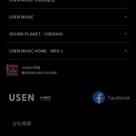
USEN MUSIC
SOUND PLANET／USEN440
USEN MUSIC HOME／MPX-1
JASRAC許諾
第9005801063Y31018号
Facebook
会社概要