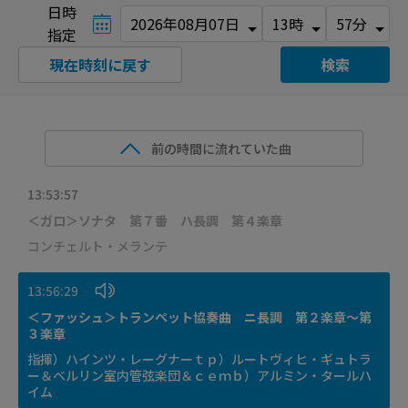
日時
指定
現在時刻に戻す
検索
前の時間に流れていた曲
13:53:57
＜ガロ＞ソナタ 第７番 ハ長調 第４楽章
コンチェルト・メランテ
13:56:29
＜ファッシュ＞トランペット協奏曲 ニ長調 第２楽章～第
３楽章
指揮）ハインツ・レーグナーｔｐ）ルートヴィヒ・ギュトラ
ー＆ベルリン室内管弦楽団＆ｃｅｍｂ）アルミン・タールハ
イム