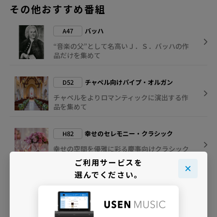
その他おすすめ番組
A47
バッハ
“音楽の父”として名高いＪ．Ｓ．バッハの作
品だけを集めて
D52
チャペル向けパイプ・オルガン
チャペルをよりロマンティックに演出する作
品を集めて
H82
幸せのセレモニー・クラシック
幸せの空間を優雅に彩る慶事向けクラシック
BGM
ご利用サービスを
選んでください。
I06
ライト・クラシック
クラシック音楽から軽快な楽曲を集めて明る
い雰囲気を演出