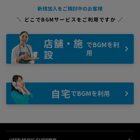
新規加入をご検討中のお客様
＼ どこでBGMサービスをご利用ですか ／
店舗・施
でBGMを利
設
用
自宅
でBGMを利用
USEN MUSIC GUIDE総合