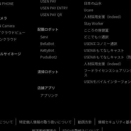
USEN PAY
日本の山水
N PHONE
USEN PAY ENTRY
Ucare
USEN PAY QR
人材採用支援（Indeed）
メラ
Stay Worker
N Camera
配膳ロボット
こころの保健室
XTクラウドビュー
Servi
どこでも☆通訳
ンクラウド
BellaBot
USENエコノミー通訳
KettyBot
USENおもてなしキャスト
ルサイネージ
PuduBot2
USENおもてなしキャスト（
人材採用支援（Indeed）
フードライセンスシェアリン
清掃ロボット
ス
USENモバイルインターフォン
店舗アプリ
アプリンク
について
特定個人情報の取り扱いについて
勧誘方針
情報セキュリティ基
放送番組審議会
SDGsの取組みについて