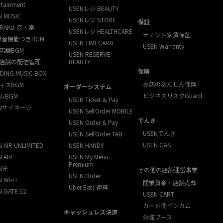
rtainment
USENレジ BEAUTY
N MUSIC
USENレジ STORE
保証
RAKU-音・楽-
USENレジ HEALTHCARE
テナント家賃保証
録音機能つきBGM
USEN TIMECARD
USEN Warranty
店舗BGM
USEN RESERVE
店舗の配信管理
BEAUTY
保険
DING MUSIC BOX
お店のあんしん保険
ィスBGM
オーダーシステム
ビジネスリスクGuard
ムBGM
USEN Ticket & Pay
ENサイネージ
USEN SelfOrder MOBILE
でんき
USEN Order & Pay
USENでんき
USEN SelfOrder TAB
USEN GAS
 AIR UNLIMITED
USEN HANDY
 AIR
USEN My Menu
Premium
N光
その他の店舗運営事業
USEN Order
 Wi-Fi
開業資金・店舗売却
Uber Eats 連携
N GATE 02
USEN CART
カード側インカム
キャッシュレス決済
分煙ブース