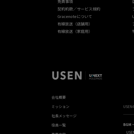
免責事項
契約約款／サービス規約
Gracenoteについて
有線放送（店舗用）
有線放送（家庭用）
会社概要
ミッション
USE
社長メッセージ
BGM
役員一覧
USE