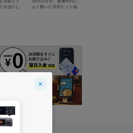
る洋楽ヒッ
30代の方が、青春時代に
てお送りし
よく聴いた洋邦ヒット曲