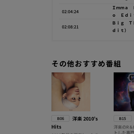
Ｉｍｍａ 
02:04:24
ｏ Ｅｄｉ
Ｂｉｇ Ｔ
02:08:21
ｄｉｔ）
その他おすすめ番組
洋楽 2010’s
B06
B15
Hits
洋楽のR＆
トした専