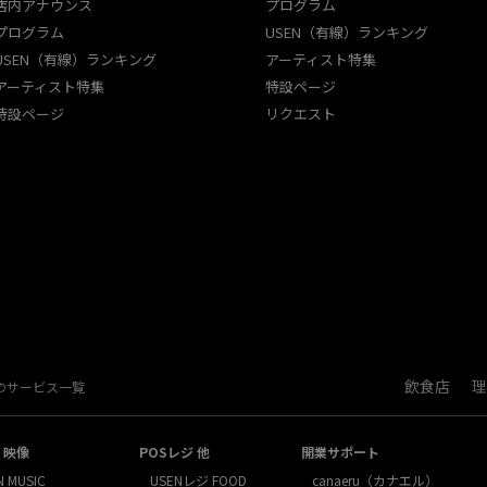
店内アナウンス
プログラム
プログラム
USEN（有線）ランキング
USEN（有線）ランキング
アーティスト特集
アーティスト特集
特設ページ
特設ページ
リクエスト
飲食店
理
Nのサービス一覧
・映像
POSレジ 他
開業サポート
N MUSIC
USENレジ FOOD
canaeru（カナエル）