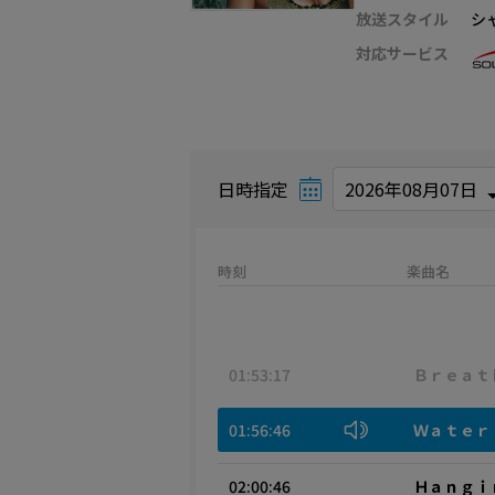
放送スタイル
シ
対応サービス
日時指定
時刻
楽曲名
01:53:17
Ｂｒｅａｔ
01:56:46
Ｗａｔｅｒ
02:00:46
Ｈａｎｇｉ