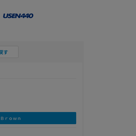
戻す
Ｂｒｏｗｎ