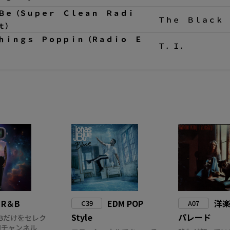
Ｂｅ（Ｓｕｐｅｒ Ｃｌｅａｎ Ｒａｄｉ
Ｔｈｅ Ｂｌａｃｋ 
ｔ）
ｈｉｎｇｓ Ｐｏｐｐｉｎ（Ｒａｄｉｏ Ｅ
Ｔ．Ｉ．
R＆B
EDM POP
洋
C39
A07
Style
パレード
Bだけをセレク
門チャンネル