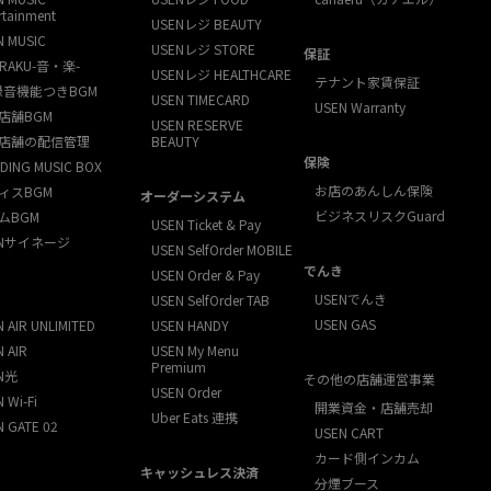
rtainment
USENレジ BEAUTY
N MUSIC
USENレジ STORE
保証
RAKU-音・楽-
USENレジ HEALTHCARE
テナント家賃保証
録音機能つきBGM
USEN TIMECARD
USEN Warranty
店舗BGM
USEN RESERVE
店舗の配信管理
BEAUTY
保険
DING MUSIC BOX
お店のあんしん保険
ィスBGM
オーダーシステム
ビジネスリスクGuard
ムBGM
USEN Ticket & Pay
ENサイネージ
USEN SelfOrder MOBILE
でんき
USEN Order & Pay
USENでんき
USEN SelfOrder TAB
USEN GAS
 AIR UNLIMITED
USEN HANDY
 AIR
USEN My Menu
Premium
N光
その他の店舗運営事業
USEN Order
 Wi-Fi
開業資金・店舗売却
Uber Eats 連携
N GATE 02
USEN CART
カード側インカム
キャッシュレス決済
分煙ブース