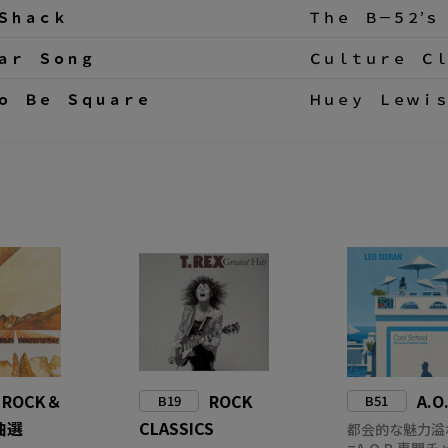
Ｓｈａｃｋ
Ｔｈｅ Ｂ－５２’ｓ
ａｒ Ｓｏｎｇ
Ｃｕｌｔｕｒｅ Ｃｌ
ｏ Ｂｅ Ｓｑｕａｒｅ
Ｈｕｅｙ Ｌｅｗｉｓ
ROCK＆
ROCK
A.O
B19
B51
曲選
CLASSICS
都会的な魅力溢
=A.O.R.専門