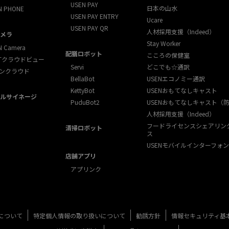
USEN PAY
日本の山水
N PHONE
USEN PAY ENTRY
Ucare
USEN PAY QR
人材採用支援（Indeed）
メラ
Stay Worker
N Camera
配膳ロボット
こころの保健室
XTクラウドビュー
Servi
どこでも☆通訳
ンクラウド
BellaBot
USENエコノミー通訳
KettyBot
USENおもてなしキャスト
ルサイネージ
PuduBot2
USENおもてなしキャスト（
人材採用支援（Indeed）
フードライセンスシェアリン
清掃ロボット
ス
USENモバイルインターフォン
店舗アプリ
アプリンク
について
特定個人情報の取り扱いについて
勧誘方針
情報セキュリティ基