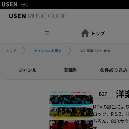
トップ
トップ
チャンネルを探す
B27 洋楽 80’s Hits
ジャンル
業種別
条件絞り込み
洋楽
B27
MTVの誕生によ
ロック、R＆B、
ちろん、80’s
す。