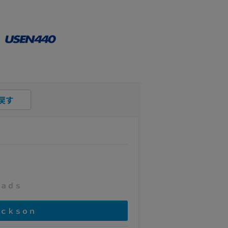
戻す
ａｄｓ
ｃｋｓｏｎ