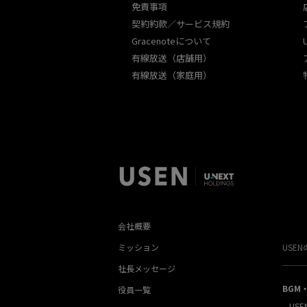
免責事項
契約約款／サービス規約
Gracenoteについて
有線放送（店舗用）
有線放送（家庭用）
会社概要
ミッション
USE
社長メッセージ
BGM
役員一覧
USE