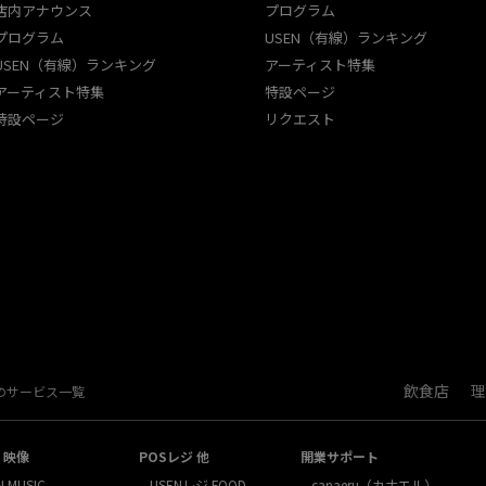
店内アナウンス
プログラム
プログラム
USEN（有線）ランキング
USEN（有線）ランキング
アーティスト特集
アーティスト特集
特設ページ
特設ページ
リクエスト
飲食店
理
Nのサービス一覧
・映像
POSレジ 他
開業サポート
N MUSIC
USENレジ FOOD
canaeru（カナエル）