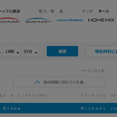
ャッフル放送
歌 入／無
入
テンポ
オール
検索
現在時刻に
アーティスト名
前の時間に流れていた曲
Ｉｎ Ａ Ｌｉｆｅｔｉｍｅ
Ｔａｌｋｉｎｇ Ｈｅ
 Ｄｉａｎａ
Ｍｉｃｈａｅｌ Ｊａ