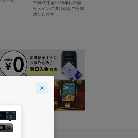
70年代中盤～80年代中盤
をメインに洋邦の名曲をお
送りします