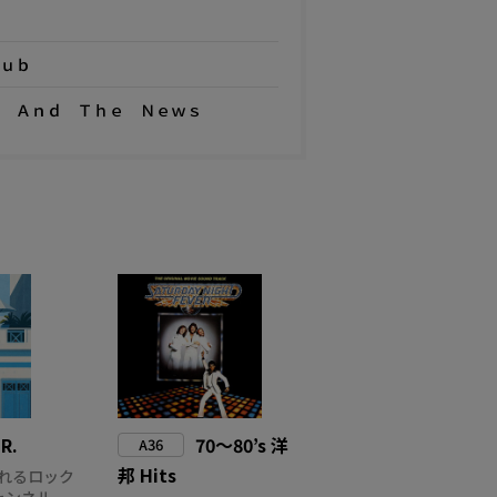
ｕｂ
 Ａｎｄ Ｔｈｅ Ｎｅｗｓ
.R.
70～80’s 洋
A36
邦 Hits
れるロック
チャンネル