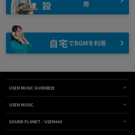
設
用
自宅
でBGMを利用
USEN MUSIC GUIDE総合
USEN MUSIC
SOUND PLANET／USEN440