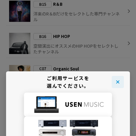
B15
R＆B
洋楽のR＆Bだけをセレクトした専門チャンネ
ル
B16
HIP HOP
空間演出にオススメのHIP HOPをセレクトし
たチャンネル
C07
Organic Soul
ご利用サービスを
柔らかな木漏れ日がよく似合うオーガニック
なソウルを集めて
選んでください。
B07
R＆B CLASSICS
1990年代を中心にR＆B黄金期の名曲たちをセ
レクト