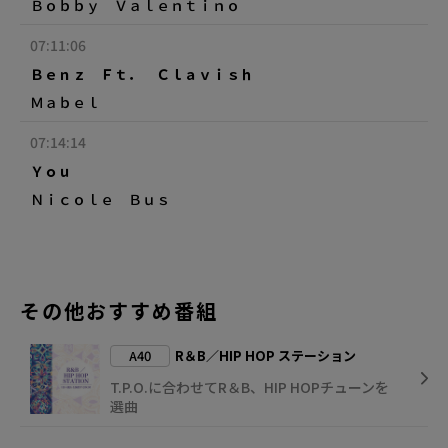
Ｂｏｂｂｙ Ｖａｌｅｎｔｉｎｏ
07:11:06
Ｂｅｎｚ Ｆｔ． Ｃｌａｖｉｓｈ
Ｍａｂｅｌ
07:14:14
Ｙｏｕ
Ｎｉｃｏｌｅ Ｂｕｓ
その他おすすめ番組
A40
R＆B／HIP HOP ステーション
T.P.O.に合わせてR＆B、HIP HOPチューンを
選曲