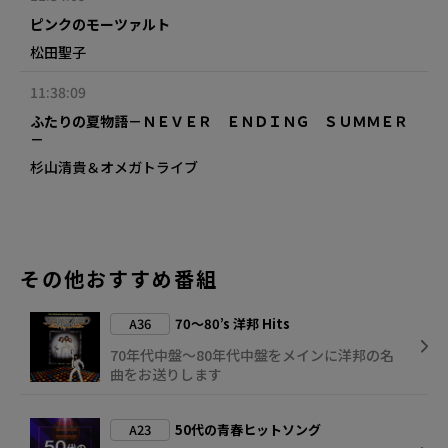
ピンクのモーツァルト
松田聖子
11:38:09
ふたりの夏物語－ＮＥＶＥＲ ＥＮＤＩＮＧ ＳＵＭＭＥＲ
－
杉山清貴＆オメガトライブ
その他おすすめ番組
A36
70～80’s 洋邦 Hits
70年代中盤～80年代中盤をメインに洋邦の名
曲をお送りします
A23
50代の青春ヒットソング