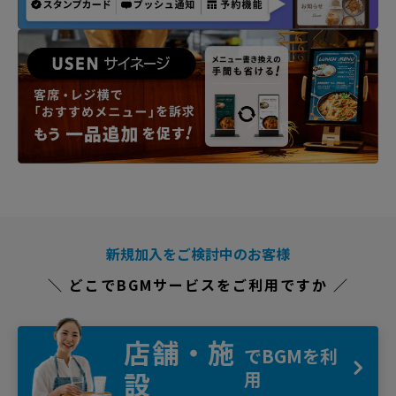
新規加入をご検討中のお客様
＼ どこでBGMサービスをご利用ですか ／
店舗・施
でBGMを利
設
用