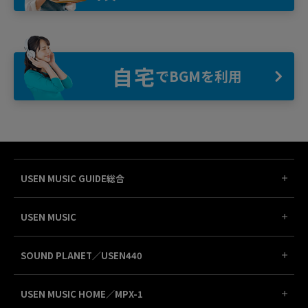
自宅
でBGMを利用
USEN MUSIC GUIDE総合
USEN MUSIC
SOUND PLANET／USEN440
USEN MUSIC HOME／MPX-1