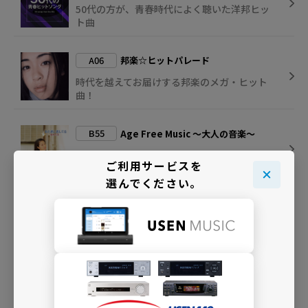
50代の方が、青春時代によく聴いた洋邦ヒッ
ト曲
A06
邦楽☆ヒットパレード
時代を越えてお届けする邦楽のメガ・ヒット
曲！
B55
Age Free Music ～大人の音楽～
“大人の歌を歌える実力派アーティスト”の良
ご利用サービスを
質な音楽を
選んでください。
B63
大人のJ-POPカヴァー
日本屈指のヴォーカリストが歌唱する名曲カ
ヴァーの数々を
INFO