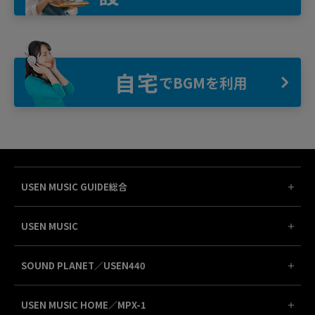
自宅
でBGMを利用
USEN MUSIC GUIDE総合
USEN MUSIC
SOUND PLANET／USEN440
USEN MUSIC HOME／MPX-1