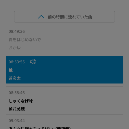
前の時間に流れていた曲
08:49:36
愛をはじめないで
おかゆ
08:53:55
梲
蒼彦太
08:58:46
しゃくなげ峠
朝花美穂
09:03:44
あんたに惚れちょるばい（新録音）