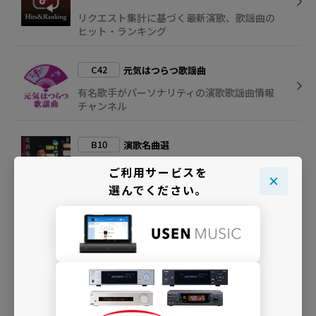
リクエスト集計に基づく最新演歌、歌謡曲の
ヒット・ランキング
C42
元気はつらつ歌謡曲
有名歌手がパーソナリティの演歌歌謡曲情報
チャンネル
B10
演歌名曲選
誰もが知ってる演歌の名曲を厳選してお届け
ご利用サービスを
しています
選んでください。
B53
大漁☆演歌名曲選
漁港や漁をテーマにした「漁師演歌」を厳選