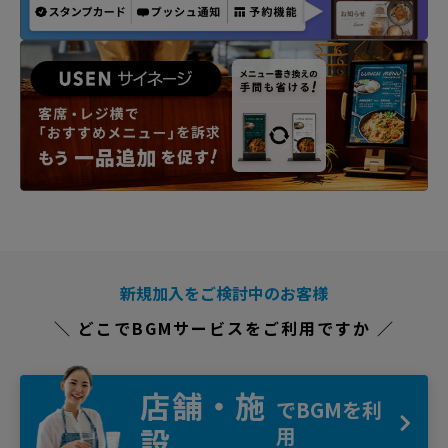
新規加入をご検討中のお客様
＼ どこでBGMサービスをご利用ですか ／
店舗・施
でBGMを利
設
用