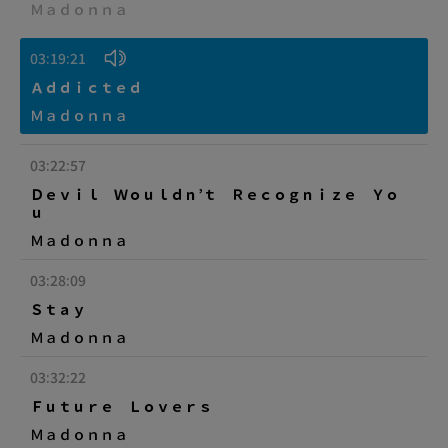
Ｍａｄｏｎｎａ
03:19:21
Ａｄｄｉｃｔｅｄ
Ｍａｄｏｎｎａ
03:22:57
Ｄｅｖｉｌ Ｗｏｕｌｄｎ’ｔ Ｒｅｃｏｇｎｉｚｅ Ｙｏ
ｕ
Ｍａｄｏｎｎａ
03:28:09
Ｓｔａｙ
Ｍａｄｏｎｎａ
03:32:22
Ｆｕｔｕｒｅ Ｌｏｖｅｒｓ
Ｍａｄｏｎｎａ