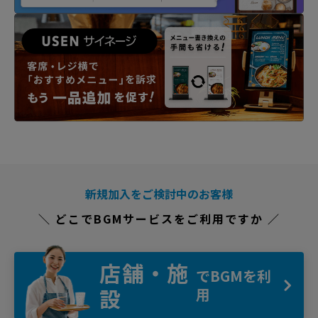
新規加入をご検討中のお客様
＼ どこでBGMサービスをご利用ですか ／
店舗・施
でBGMを利
設
用