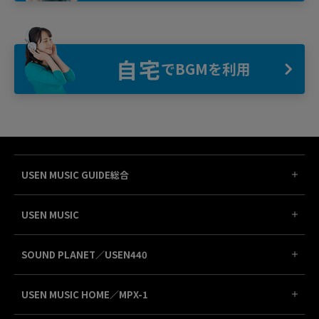
自宅
でBGMを利用
USEN MUSIC GUIDE総合
USEN MUSIC
SOUND PLANET／USEN440
USEN MUSIC HOME／MPX-1