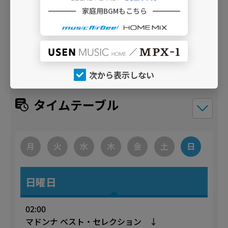
発売中
家庭用BGMもこちら
WPCR-18860
WARNER MUSIC JAPAN
次から表示しない
タイムテーブル
月
火
水
木
金
土
日
日曜日
02:00
マドンナ ベスト・セレクション ↓