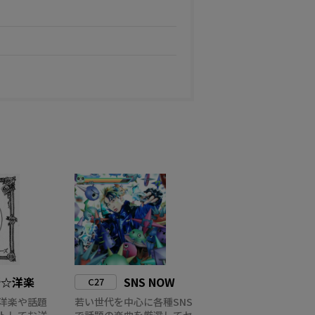
新☆洋楽
SNS NOW
C27
洋楽や話題
若い世代を中心に各種SNS
トしてお送
で話題の楽曲を厳選してセ