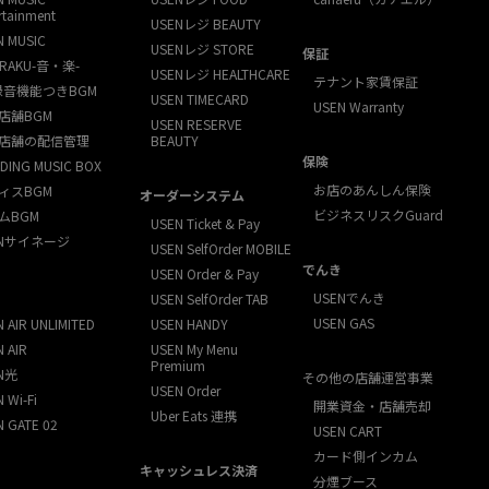
rtainment
USENレジ BEAUTY
N MUSIC
USENレジ STORE
保証
RAKU-音・楽-
USENレジ HEALTHCARE
テナント家賃保証
録音機能つきBGM
USEN TIMECARD
USEN Warranty
店舗BGM
USEN RESERVE
店舗の配信管理
BEAUTY
保険
DING MUSIC BOX
お店のあんしん保険
ィスBGM
オーダーシステム
ビジネスリスクGuard
ムBGM
USEN Ticket & Pay
ENサイネージ
USEN SelfOrder MOBILE
でんき
USEN Order & Pay
USENでんき
USEN SelfOrder TAB
USEN GAS
 AIR UNLIMITED
USEN HANDY
 AIR
USEN My Menu
Premium
N光
その他の店舗運営事業
USEN Order
 Wi-Fi
開業資金・店舗売却
Uber Eats 連携
N GATE 02
USEN CART
カード側インカム
キャッシュレス決済
分煙ブース