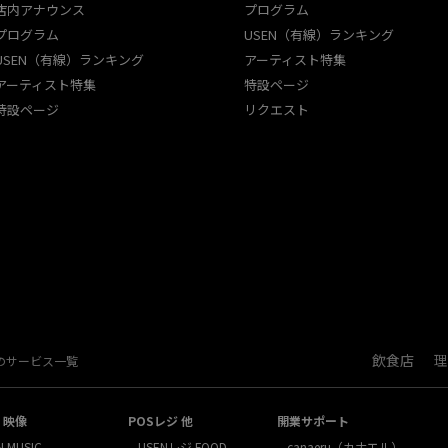
店内アナウンス
プログラム
プログラム
USEN（有線）ランキング
USEN（有線）ランキング
アーティスト特集
アーティスト特集
特設ページ
特設ページ
リクエスト
飲食店
理
Nのサービス一覧
・映像
POSレジ 他
開業サポート
N MUSIC
USENレジ FOOD
canaeru（カナエル）