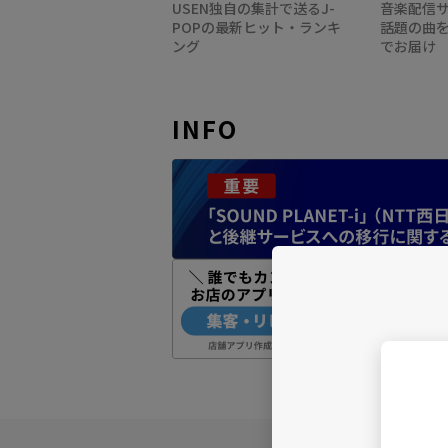
USEN独自の集計で送るJ-
音楽配信サ
POPの最新ヒット・ランキ
話題の曲
ング
でお届け
INFO