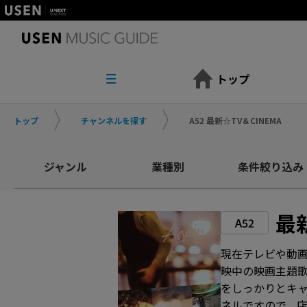
トップ
トップ
チャンネルを探す
A52 最新☆TV＆CINEMA
ジャンル
業種別
条件絞り込み
最新
A52
現在テレビや動
映中の映画主題
をしっかりとキ
ネルですので、