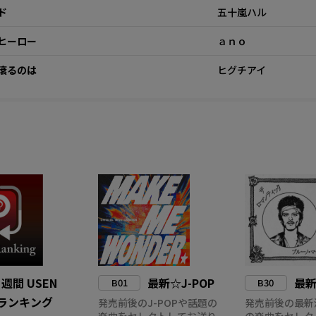
ド
五十嵐ハル
ヒーロー
ａｎｏ
滾るのは
ヒグチアイ
週間 USEN
最新☆J-POP
最
B01
B30
NSランキング
発売前後のJ-POPや話題の
発売前後の最新
楽曲をセレクトしてお送り
の楽曲をセレク