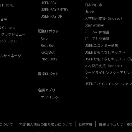
USEN PAY
日本の山水
N PHONE
USEN PAY ENTRY
Ucare
USEN PAY QR
人材採用支援（Indeed）
メラ
Stay Worker
N Camera
配膳ロボット
こころの保健室
XTクラウドビュー
Servi
どこでも☆通訳
ンクラウド
BellaBot
USENエコノミー通訳
KettyBot
USENおもてなしキャスト
ルサイネージ
PuduBot2
USENおもてなしキャスト（
人材採用支援（Indeed）
フードライセンスシェアリン
清掃ロボット
ス
USENモバイルインターフォン
店舗アプリ
アプリンク
について
特定個人情報の取り扱いについて
勧誘方針
情報セキュリティ基