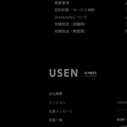
免責事項
契約約款／サービス規約
Gracenoteについて
有線放送（店舗用）
有線放送（家庭用）
会社概要
ミッション
USE
社長メッセージ
BGM
役員一覧
USE