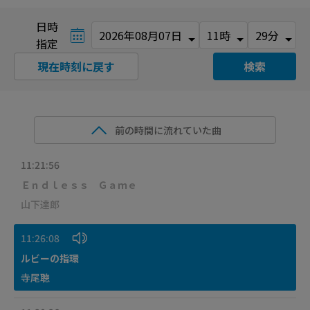
日時
指定
現在時刻に戻す
検索
前の時間に流れていた曲
11:21:56
Ｅｎｄｌｅｓｓ Ｇａｍｅ
山下達郎
11:26:08
ルビーの指環
寺尾聰