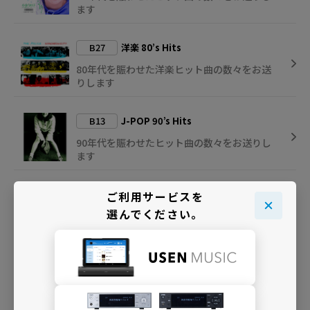
ます
B27
洋楽 80’s Hits
80年代を賑わせた洋楽ヒット曲の数々をお送
りします
B13
J-POP 90’s Hits
90年代を賑わせたヒット曲の数々をお送りし
ます
B55
Age Free Music ～大人の音楽～
ご利用サービスを
選んでください。
“大人の歌を歌える実力派アーティスト”の良
質な音楽を
B63
大人のJ-POPカヴァー
日本屈指のヴォーカリストが歌唱する名曲カ
ヴァーの数々を